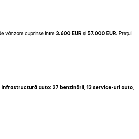
 de vânzare cuprinse între
3.600 EUR
și
57.000 EUR
.
Prețul
și infrastructură auto
:
27 benzinării
,
13 service-uri auto
,