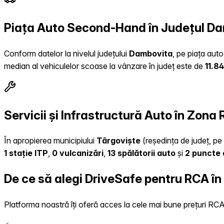
Piața Auto Second-Hand în Județul D
Conform datelor la nivelul județului
Dambovita
, pe piața aut
median al vehiculelor scoase la vânzare în județ este de
11.8
Servicii și Infrastructură Auto în Zona
În apropierea municipiului
Târgoviște
(reședința de județ, pe 
1 stație ITP
,
0 vulcanizări
,
13 spălătorii auto
și
2 puncte 
De ce să alegi DriveSafe pentru RCA în
Platforma noastră îți oferă acces la cele mai bune prețuri RCA, 