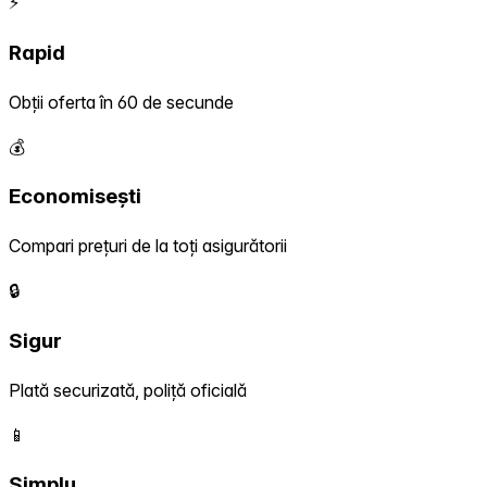
⚡
Rapid
Obții oferta în 60 de secunde
💰
Economisești
Compari prețuri de la toți asigurătorii
🔒
Sigur
Plată securizată, poliță oficială
📱
Simplu