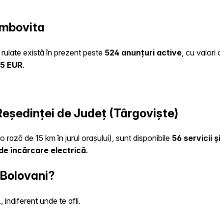
ambovita
o rulate există în prezent peste
524 anunțuri active
, cu valori
45 EUR
.
 Reședinței de Județ (Târgoviște)
o rază de 15 km în jurul orașului), sunt disponibile
56 servicii 
de încărcare electrică
.
 Bolovani?
indiferent unde te afli.