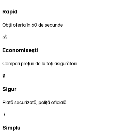
Rapid
Obții oferta în 60 de secunde
💰
Economisești
Compari prețuri de la toți asigurătorii
🔒
Sigur
Plată securizată, poliță oficială
📱
Simplu