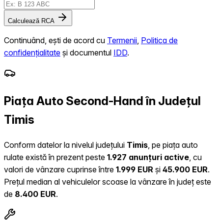
Calculează RCA
Continuând, ești de acord cu
Termenii
,
Politica de
confidențialitate
și documentul
IDD
.
Piața Auto Second-Hand în Județul
Timis
Conform datelor la nivelul județului
Timis
, pe piața auto
rulate există în prezent peste
1.927 anunțuri active
, cu
valori de vânzare cuprinse între
1.999 EUR
și
45.900 EUR
.
Prețul median al vehiculelor scoase la vânzare în județ este
de
8.400 EUR
.