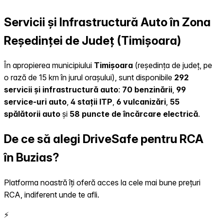
Servicii și Infrastructură Auto în Zona
Reședinței de Județ (Timișoara)
În apropierea municipiului
Timișoara
(reședința de județ, pe
o rază de 15 km în jurul orașului), sunt disponibile
292
servicii și infrastructură auto
:
70 benzinării
,
99
service-uri auto
,
4 stații ITP
,
6 vulcanizări
,
55
spălătorii auto
și
58 puncte de încărcare electrică
.
De ce să alegi DriveSafe pentru RCA
în Buzias?
Platforma noastră îți oferă acces la cele mai bune prețuri
RCA, indiferent unde te afli.
⚡