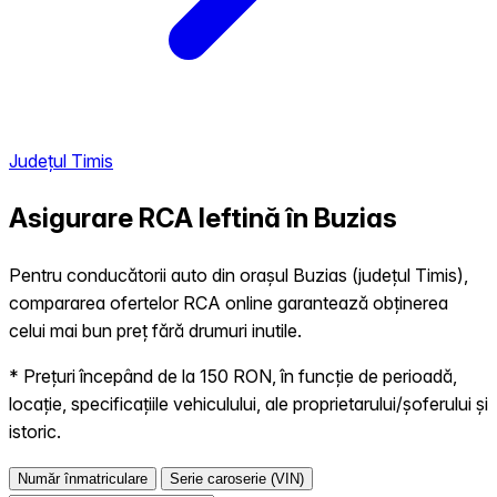
Județul Timis
Asigurare RCA Ieftină în
Buzias
Pentru conducătorii auto din orașul Buzias (județul Timis),
compararea ofertelor RCA online garantează obținerea
celui mai bun preț fără drumuri inutile.
* Prețuri începând de la 150 RON, în funcție de perioadă,
locație, specificațiile vehiculului, ale proprietarului/șoferului și
istoric.
Număr înmatriculare
Serie caroserie (VIN)