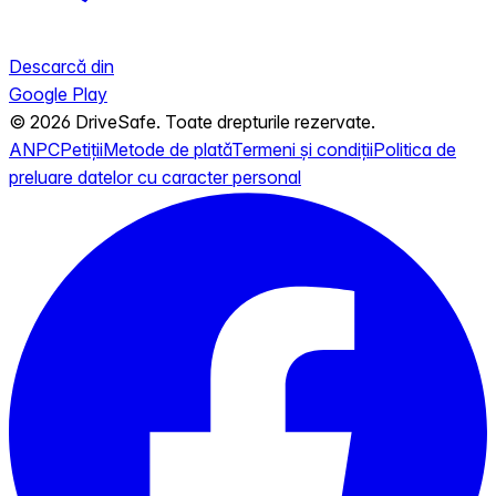
Descarcă din
Google Play
© 2026 DriveSafe. Toate drepturile rezervate.
ANPC
Petiții
Metode de plată
Termeni și condiții
Politica de
preluare datelor cu caracter personal