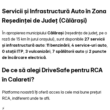
Servicii și Infrastructură Auto în Zona
Reședinței de Județ (Călărași)
În apropierea municipiului
Călărași
(reședința de județ, pe o
rază de 15 km în jurul orașului), sunt disponibile
27 servicii
și infrastructură auto
:
11 benzinării
,
4 service-uri auto
,
0 stații ITP
,
3 vulcanizări
,
7 spălătorii auto
și
2 puncte
de încărcare electrică
.
De ce să alegi DriveSafe pentru RCA
în Calareti?
Platforma noastră îți oferă acces la cele mai bune prețuri
RCA, indiferent unde te afli.
⚡