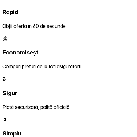
Rapid
Obții oferta în 60 de secunde
💰
Economisești
Compari prețuri de la toți asigurătorii
🔒
Sigur
Plată securizată, poliță oficială
📱
Simplu