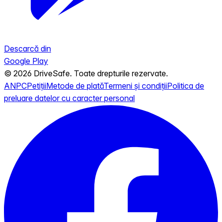
Descarcă din
Google Play
© 2026 DriveSafe. Toate drepturile rezervate.
ANPC
Petiții
Metode de plată
Termeni și condiții
Politica de
preluare datelor cu caracter personal