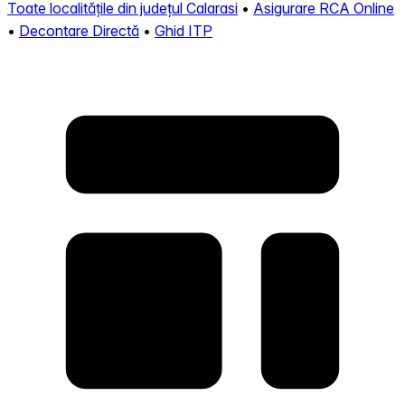
Toate localitățile din județul Calarasi
•
Asigurare RCA Online
•
Decontare Directă
•
Ghid ITP