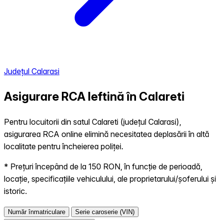
Județul Calarasi
Asigurare RCA Ieftină în
Calareti
Pentru locuitorii din satul Calareti (județul Calarasi),
asigurarea RCA online elimină necesitatea deplasării în altă
localitate pentru încheierea poliței.
* Prețuri începând de la 150 RON, în funcție de perioadă,
locație, specificațiile vehiculului, ale proprietarului/șoferului și
istoric.
Număr înmatriculare
Serie caroserie (VIN)