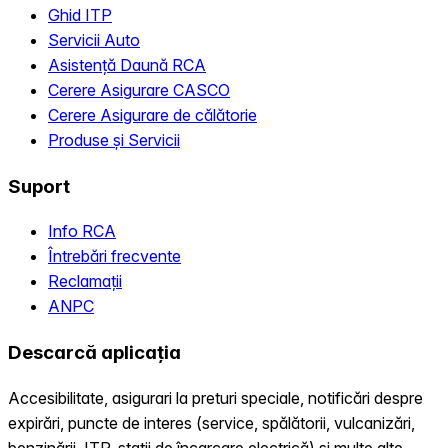
Ghid ITP
Servicii Auto
Asistență Daună RCA
Cerere Asigurare CASCO
Cerere Asigurare de călătorie
Produse și Servicii
Suport
Info RCA
Întrebări frecvente
Reclamații
ANPC
Descarcă aplicația
Accesibilitate, asigurari la preturi speciale, notificări despre
expirări, puncte de interes (service, spălătorii, vulcanizări,
benzinării, ITP, statii de încarcare electrică) și multe alte