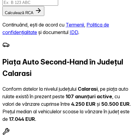
Calculează RCA
Continuând, ești de acord cu
Termenii
,
Politica de
confidențialitate
și documentul
IDD
.
Piața Auto Second-Hand în Județul
Calarasi
Conform datelor la nivelul județului
Calarasi
, pe piața auto
rulate există în prezent peste
107 anunțuri active
, cu
valori de vânzare cuprinse între
4.250 EUR
și
50.500 EUR
.
Prețul median al vehiculelor scoase la vânzare în județ este
de
17.044 EUR
.