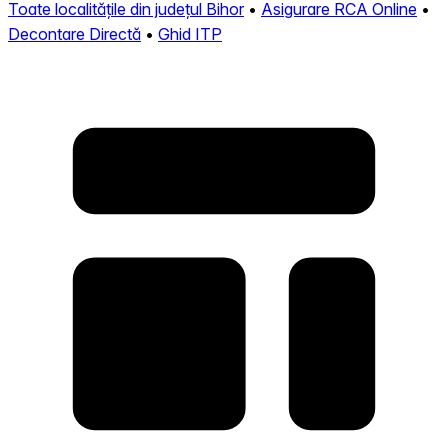
Toate localitățile din județul Bihor
•
Asigurare RCA Online
•
Decontare Directă
•
Ghid ITP