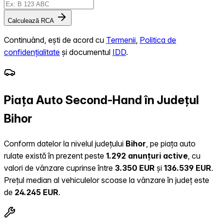
Calculează RCA
Continuând, ești de acord cu
Termenii
,
Politica de
confidențialitate
și documentul
IDD
.
Piața Auto Second-Hand în Județul
Bihor
Conform datelor la nivelul județului
Bihor
, pe piața auto
rulate există în prezent peste
1.292 anunțuri active
, cu
valori de vânzare cuprinse între
3.350 EUR
și
136.539 EUR
.
Prețul median al vehiculelor scoase la vânzare în județ este
de
24.245 EUR
.