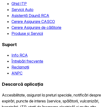
Ghid ITP
Servicii Auto
Asistență Daună RCA
Cerere Asigurare CASCO
Cerere Asigurare de călătorie
Produse și Servicii
Suport
Info RCA
Întrebări frecvente
Reclamații
ANPC
Descarcă aplicația
Accesibilitate, asigurari la preturi speciale, notificări despre
expirări, puncte de interes (service, spălătorii, vulcanizări,
benzinării, ITP, statii de încarcare electrică) și multe alte