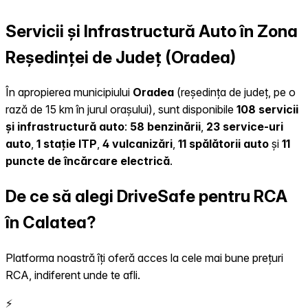
Servicii și Infrastructură Auto în Zona
Reședinței de Județ (Oradea)
În apropierea municipiului
Oradea
(reședința de județ, pe o
rază de 15 km în jurul orașului), sunt disponibile
108 servicii
și infrastructură auto
:
58 benzinării
,
23 service-uri
auto
,
1 stație ITP
,
4 vulcanizări
,
11 spălătorii auto
și
11
puncte de încărcare electrică
.
De ce să alegi DriveSafe pentru RCA
în Calatea?
Platforma noastră îți oferă acces la cele mai bune prețuri
RCA, indiferent unde te afli.
⚡