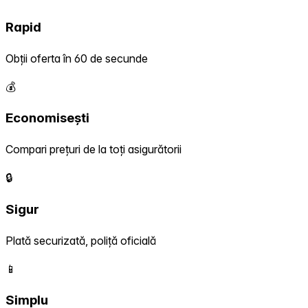
Rapid
Obții oferta în 60 de secunde
💰
Economisești
Compari prețuri de la toți asigurătorii
🔒
Sigur
Plată securizată, poliță oficială
📱
Simplu