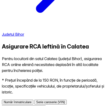
Județul Bihor
Asigurare RCA Ieftină în
Calatea
Pentru locuitorii din satul Calatea (județul Bihor), asigurarea
RCA online elimină necesitatea deplasării în altă localitate
pentru încheierea poliței.
* Prețuri începând de la 150 RON, în funcție de perioadă,
locație, specificațiile vehiculului, ale proprietarului/șoferului și
istoric.
Număr înmatriculare
Serie caroserie (VIN)