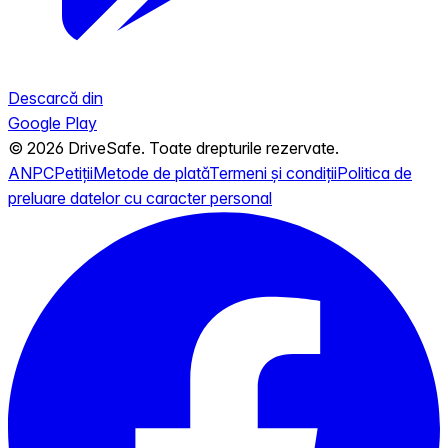
Descarcă din
Google Play
© 2026 DriveSafe. Toate drepturile rezervate.
ANPC
Petiții
Metode de plată
Termeni și condiții
Politica de
preluare datelor cu caracter personal