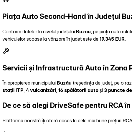
Piața Auto Second-Hand în Județul Bu
Conform datelor la nivelul județului
Buzau
, pe piața auto rula
vehiculelor scoase la vânzare în județ este de
19.345 EUR
.
Servicii și Infrastructură Auto în Zona
În apropierea municipiului
Buzău
(reședința de județ, pe o rază
stații ITP
,
4 vulcanizări
,
16 spălătorii auto
și
3 puncte de
De ce să alegi DriveSafe pentru RCA în
Platforma noastră îți oferă acces la cele mai bune prețuri RCA, 