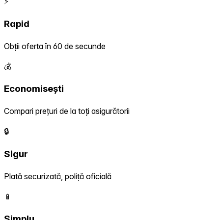
⚡
Rapid
Obții oferta în 60 de secunde
💰
Economisești
Compari prețuri de la toți asigurătorii
🔒
Sigur
Plată securizată, poliță oficială
📱
Simplu