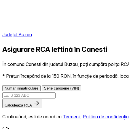
Județul Buzau
Asigurare RCA Ieftină în
Canesti
În comuna Canesti din județul Buzau, poți cumpăra polița RCA 1
* Prețuri începând de la 150 RON, în funcție de perioadă, locație,
Număr înmatriculare
Serie caroserie (VIN)
Calculează RCA
Continuând, ești de acord cu
Termenii
,
Politica de confidențial