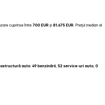
nzare cuprinse între
700 EUR
și
81.675 EUR
.
Prețul median al
nfrastructură auto
:
49 benzinării
,
52 service-uri auto
,
0