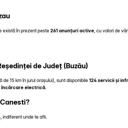
zau
te există în prezent peste
261 anunțuri active
, cu valori de vâ
 Reședinței de Județ (Buzău)
 de 15 km în jurul orașului), sunt disponibile
124 servicii și i
 încărcare electrică
.
 Canesti?
indiferent unde te afli.