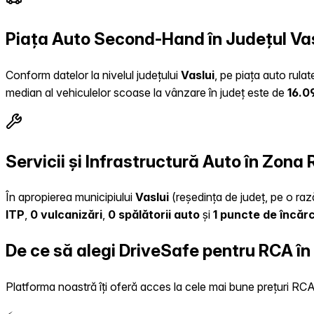
Piața Auto Second-Hand în Județul Vas
Conform datelor la nivelul județului
Vaslui
, pe piața auto rula
median al vehiculelor scoase la vânzare în județ este de
16.0
Servicii și Infrastructură Auto în Zona
În apropierea municipiului
Vaslui
(reședința de județ, pe o rază
ITP
,
0 vulcanizări
,
0 spălătorii auto
și
1 puncte de încăr
De ce să alegi DriveSafe pentru RCA în
Platforma noastră îți oferă acces la cele mai bune prețuri RCA, 