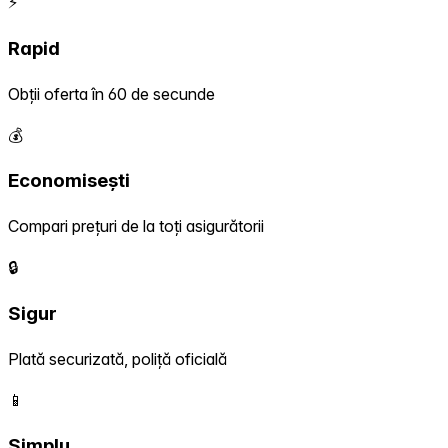
⚡
Rapid
Obții oferta în 60 de secunde
💰
Economisești
Compari prețuri de la toți asigurătorii
🔒
Sigur
Plată securizată, poliță oficială
📱
Simplu