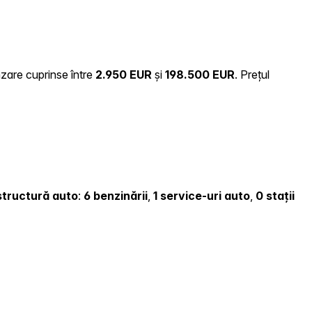
nzare cuprinse între
2.950 EUR
și
198.500 EUR
.
Prețul
astructură auto
:
6 benzinării
,
1 service-uri auto
,
0 stații