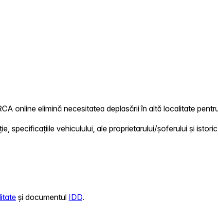
RCA online elimină necesitatea deplasării în altă localitate pentru
 specificațiile vehiculului, ale proprietarului/șoferului și istoric
itate
și documentul
IDD
.