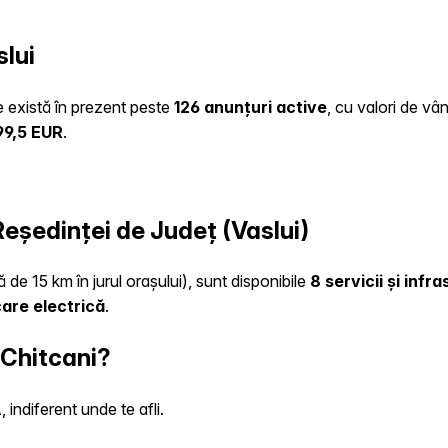
lui
te există în prezent peste
126 anunțuri active
, cu valori de vâ
99,5 EUR
.
 Reședinței de Județ (Vaslui)
 de 15 km în jurul orașului), sunt disponibile
8 servicii și infr
care electrică
.
 Chitcani?
indiferent unde te afli.