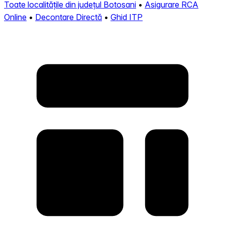
Toate localitățile din județul Botosani
•
Asigurare RCA
Online
•
Decontare Directă
•
Ghid ITP