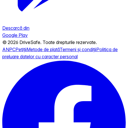
Descarcă din
Google Play
© 2026 DriveSafe. Toate drepturile rezervate.
ANPC
Petiții
Metode de plată
Termeni și condiții
Politica de
preluare datelor cu caracter personal