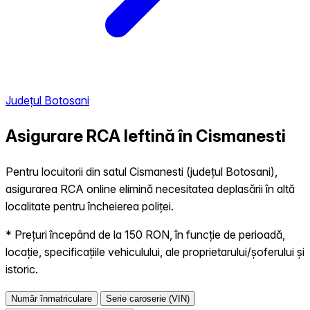
Județul Botosani
Asigurare RCA Ieftină în
Cismanesti
Pentru locuitorii din satul Cismanesti (județul Botosani),
asigurarea RCA online elimină necesitatea deplasării în altă
localitate pentru încheierea poliței.
* Prețuri începând de la 150 RON, în funcție de perioadă,
locație, specificațiile vehiculului, ale proprietarului/șoferului și
istoric.
Număr înmatriculare
Serie caroserie (VIN)