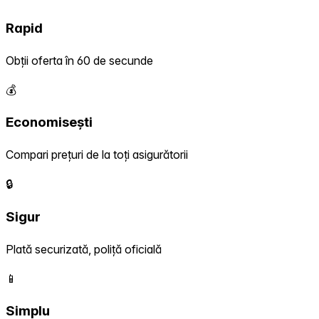
Rapid
Obții oferta în 60 de secunde
💰
Economisești
Compari prețuri de la toți asigurătorii
🔒
Sigur
Plată securizată, poliță oficială
📱
Simplu