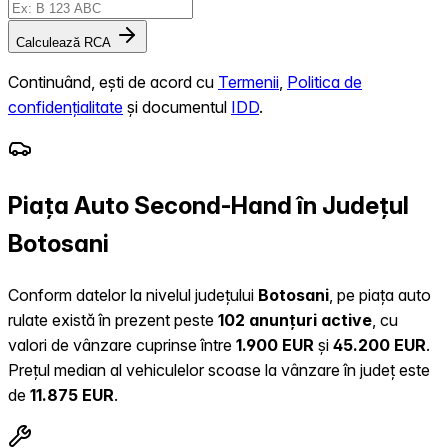
Calculează RCA
Continuând, ești de acord cu
Termenii
,
Politica de
confidențialitate
și documentul
IDD
.
Piața Auto Second-Hand în Județul
Botosani
Conform datelor la nivelul județului
Botosani
, pe piața auto
rulate există în prezent peste
102 anunțuri active
, cu
valori de vânzare cuprinse între
1.900 EUR
și
45.200 EUR
.
Prețul median al vehiculelor scoase la vânzare în județ este
de
11.875 EUR
.