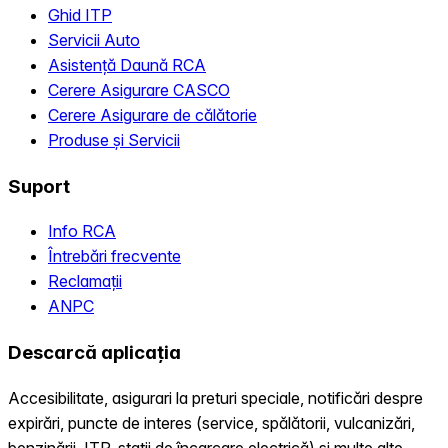
Ghid ITP
Servicii Auto
Asistență Daună RCA
Cerere Asigurare CASCO
Cerere Asigurare de călătorie
Produse și Servicii
Suport
Info RCA
Întrebări frecvente
Reclamații
ANPC
Descarcă aplicația
Accesibilitate, asigurari la preturi speciale, notificări despre
expirări, puncte de interes (service, spălătorii, vulcanizări,
benzinării, ITP, statii de încarcare electrică) și multe alte