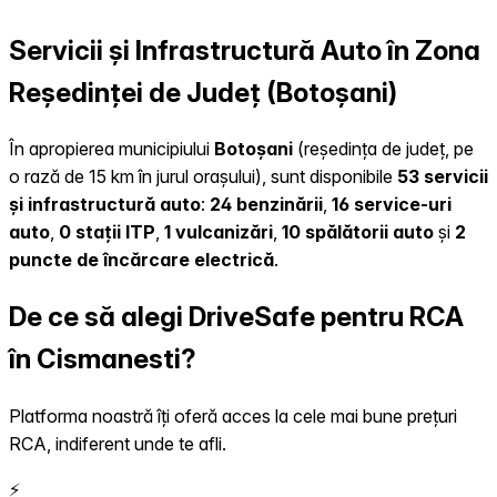
Servicii și Infrastructură Auto în Zona
Reședinței de Județ (Botoșani)
În apropierea municipiului
Botoșani
(reședința de județ, pe
o rază de 15 km în jurul orașului), sunt disponibile
53 servicii
și infrastructură auto
:
24 benzinării
,
16 service-uri
auto
,
0 stații ITP
,
1 vulcanizări
,
10 spălătorii auto
și
2
puncte de încărcare electrică
.
De ce să alegi DriveSafe pentru RCA
în Cismanesti?
Platforma noastră îți oferă acces la cele mai bune prețuri
RCA, indiferent unde te afli.
⚡