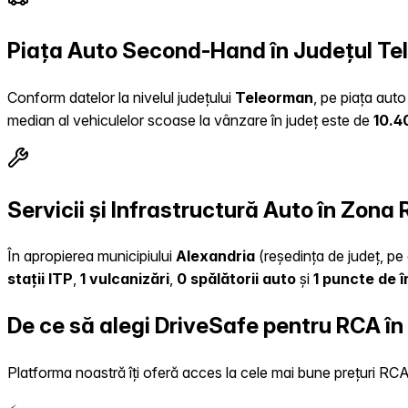
Piața Auto Second-Hand în Județul T
Conform datelor la nivelul județului
Teleorman
, pe piața auto
median al vehiculelor scoase la vânzare în județ este de
10.4
Servicii și Infrastructură Auto în Zona
În apropierea municipiului
Alexandria
(reședința de județ, pe 
stații ITP
,
1 vulcanizări
,
0 spălătorii auto
și
1 puncte de 
De ce să alegi DriveSafe pentru RCA în
Platforma noastră îți oferă acces la cele mai bune prețuri RCA, 