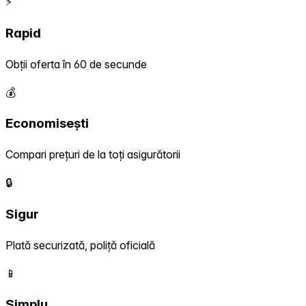
⚡
Rapid
Obții oferta în 60 de secunde
💰
Economisești
Compari prețuri de la toți asigurătorii
🔒
Sigur
Plată securizată, poliță oficială
📱
Simplu