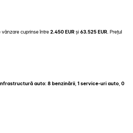
de vânzare cuprinse între
2.450 EUR
și
63.525 EUR
.
Prețul
i infrastructură auto
:
8 benzinării
,
1 service-uri auto
,
0