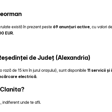
eleorman
 rulate există în prezent peste
69 anunțuri active
, cu valori 
00 EUR
.
 Reședinței de Județ (Alexandria)
o rază de 15 km în jurul orașului), sunt disponibile
11 servicii ș
încărcare electrică
.
 Clanita?
indiferent unde te afli.