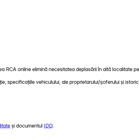
ea RCA online elimină necesitatea deplasării în altă localitate pe
 specificațiile vehiculului, ale proprietarului/șoferului și istoric
itate
și documentul
IDD
.