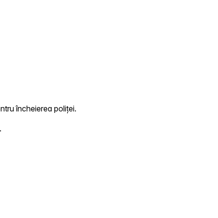
ntru încheierea poliței.
.