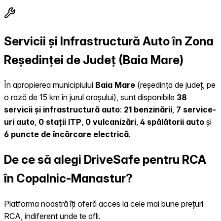
Servicii și Infrastructură Auto în Zona
Reședinței de Județ (Baia Mare)
În apropierea municipiului
Baia Mare
(reședința de județ, pe
o rază de 15 km în jurul orașului), sunt disponibile
38
servicii și infrastructură auto
:
21 benzinării
,
7 service-
uri auto
,
0 stații ITP
,
0 vulcanizări
,
4 spălătorii auto
și
6 puncte de încărcare electrică
.
De ce să alegi DriveSafe pentru RCA
în Copalnic-Manastur?
Platforma noastră îți oferă acces la cele mai bune prețuri
RCA, indiferent unde te afli.