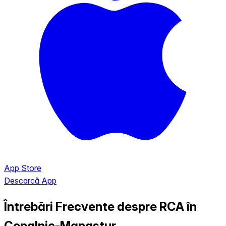
App Store
Descarcă App
Întrebări Frecvente despre RCA în
Copalnic-Manastur