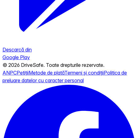
Descarcă din
Google Play
© 2026 DriveSafe. Toate drepturile rezervate.
ANPC
Petiții
Metode de plată
Termeni și condiții
Politica de
preluare datelor cu caracter personal