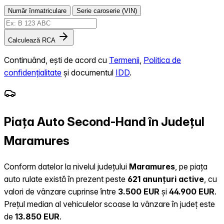
Număr înmatriculare
Serie caroserie (VIN)
Calculează RCA
Continuând, ești de acord cu
Termenii
,
Politica de
confidențialitate
și documentul
IDD
.
Piața Auto Second-Hand în Județul
Maramures
Conform datelor la nivelul județului
Maramures
, pe piața
auto rulate există în prezent peste
621 anunțuri active
, cu
valori de vânzare cuprinse între
3.500 EUR
și
44.900 EUR
.
Prețul median al vehiculelor scoase la vânzare în județ este
de
13.850 EUR
.