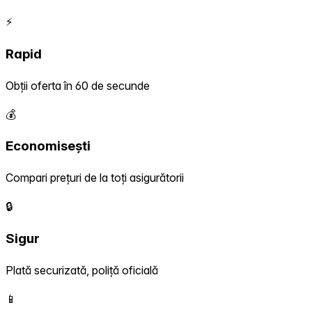
⚡
Rapid
Obții oferta în 60 de secunde
💰
Economisești
Compari prețuri de la toți asigurătorii
🔒
Sigur
Plată securizată, poliță oficială
📱