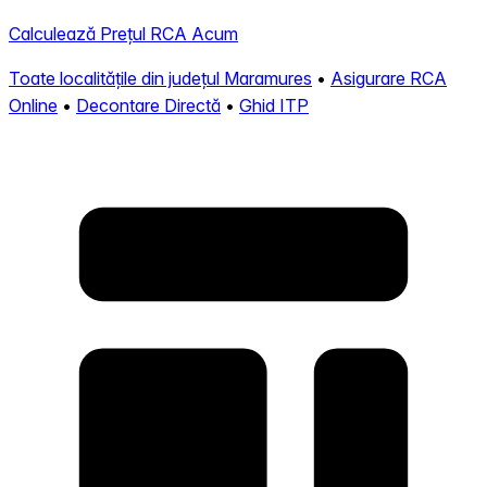
Calculează Prețul RCA Acum
Toate localitățile din județul Maramures
•
Asigurare RCA
Online
•
Decontare Directă
•
Ghid ITP