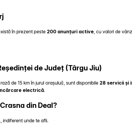
rj
 există în prezent peste
200 anunțuri active
, cu valori de vân
 Reședinței de Județ (Târgu Jiu)
rază de 15 km în jurul orașului), sunt disponibile
28 servicii și
încărcare electrică
.
 Crasna din Deal?
indiferent unde te afli.