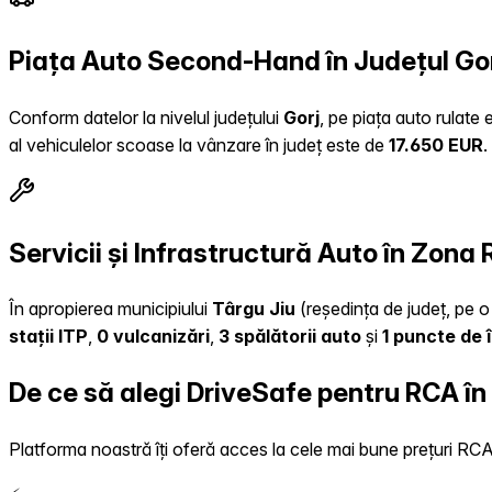
Piața Auto Second-Hand în Județul Go
Conform datelor la nivelul județului
Gorj
, pe piața auto rulate
al vehiculelor scoase la vânzare în județ este de
17.650 EUR
.
Servicii și Infrastructură Auto în Zona
În apropierea municipiului
Târgu Jiu
(reședința de județ, pe o 
stații ITP
,
0 vulcanizări
,
3 spălătorii auto
și
1 puncte de 
De ce să alegi DriveSafe pentru RCA în
Platforma noastră îți oferă acces la cele mai bune prețuri RCA, 