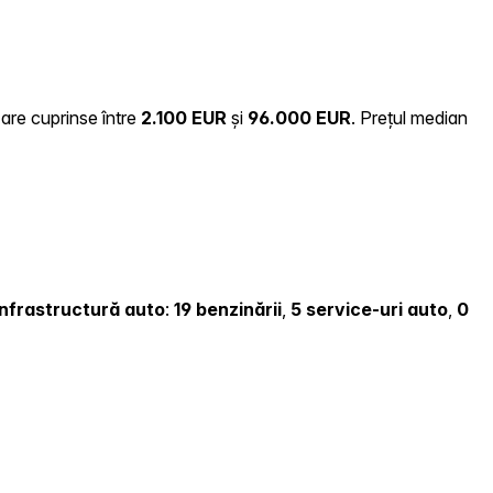
zare cuprinse între
2.100 EUR
și
96.000 EUR
.
Prețul median
 infrastructură auto
:
19 benzinării
,
5 service-uri auto
,
0