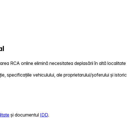
al
rarea RCA online elimină necesitatea deplasării în altă localitate 
 specificațiile vehiculului, ale proprietarului/șoferului și istoric
itate
și documentul
IDD
.