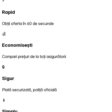
⚡
Rapid
Obții oferta în 60 de secunde
💰
Economisești
Compari prețuri de la toți asigurătorii
🔒
Sigur
Plată securizată, poliță oficială
📱
Simplu