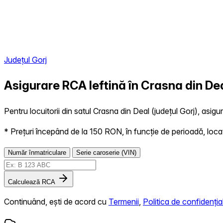
Județul Gorj
Asigurare RCA Ieftină în
Crasna din De
Pentru locuitorii din satul Crasna din Deal (județul Gorj), asigu
* Prețuri începând de la 150 RON, în funcție de perioadă, locație,
Număr înmatriculare
Serie caroserie (VIN)
Calculează RCA
Continuând, ești de acord cu
Termenii
,
Politica de confidențial