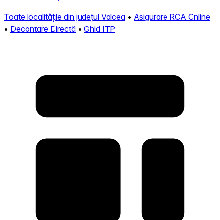
Toate localitățile din județul Valcea
•
Asigurare RCA Online
•
Decontare Directă
•
Ghid ITP