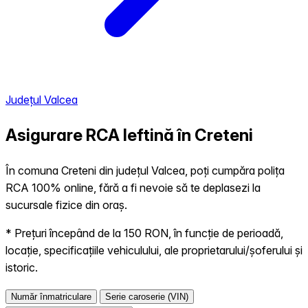
Județul Valcea
Asigurare RCA Ieftină în
Creteni
În comuna Creteni din județul Valcea, poți cumpăra polița
RCA 100% online, fără a fi nevoie să te deplasezi la
sucursale fizice din oraș.
* Prețuri începând de la 150 RON, în funcție de perioadă,
locație, specificațiile vehiculului, ale proprietarului/șoferului și
istoric.
Număr înmatriculare
Serie caroserie (VIN)