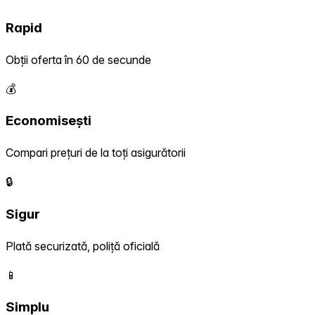
Rapid
Obții oferta în 60 de secunde
💰
Economisești
Compari prețuri de la toți asigurătorii
🔒
Sigur
Plată securizată, poliță oficială
📱
Simplu