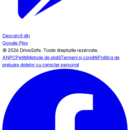
Descarcă din
Google Play
© 2026 DriveSafe. Toate drepturile rezervate.
ANPC
Petiții
Metode de plată
Termeni și condiții
Politica de
preluare datelor cu caracter personal