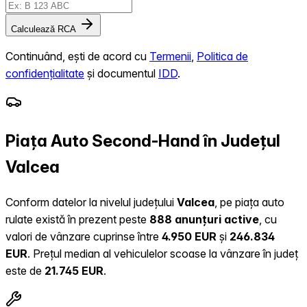
Calculează RCA
Continuând, ești de acord cu
Termenii
,
Politica de
confidențialitate
și documentul
IDD
.
Piața Auto Second-Hand în Județul
Valcea
Conform datelor la nivelul județului
Valcea
, pe piața auto
rulate există în prezent peste
888 anunțuri active
, cu
valori de vânzare cuprinse între
4.950 EUR
și
246.834
EUR
.
Prețul median al vehiculelor scoase la vânzare în județ
este de
21.745 EUR
.