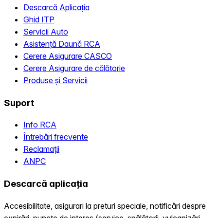
Descarcă Aplicația
Ghid ITP
Servicii Auto
Asistență Daună RCA
Cerere Asigurare CASCO
Cerere Asigurare de călătorie
Produse și Servicii
Suport
Info RCA
Întrebări frecvente
Reclamații
ANPC
Descarcă aplicația
Accesibilitate, asigurari la preturi speciale, notificări despre
expirări, puncte de interes (service, spălătorii, vulcanizări,