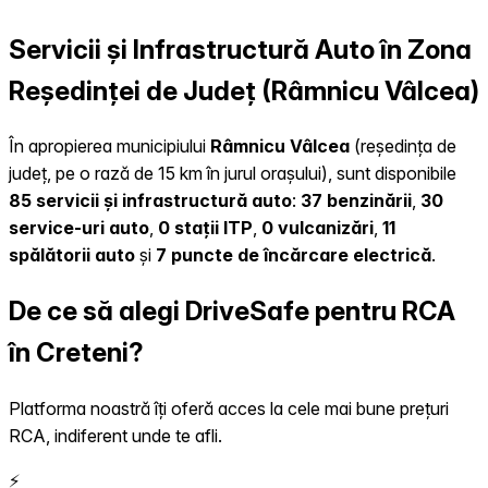
Servicii și Infrastructură Auto în Zona
Reședinței de Județ (Râmnicu Vâlcea)
În apropierea municipiului
Râmnicu Vâlcea
(reședința de
județ, pe o rază de 15 km în jurul orașului), sunt disponibile
85 servicii și infrastructură auto
:
37 benzinării
,
30
service-uri auto
,
0 stații ITP
,
0 vulcanizări
,
11
spălătorii auto
și
7 puncte de încărcare electrică
.
De ce să alegi DriveSafe pentru RCA
în Creteni?
Platforma noastră îți oferă acces la cele mai bune prețuri
RCA, indiferent unde te afli.
⚡