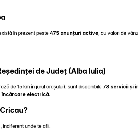
ba
 există în prezent peste
475 anunțuri active
, cu valori de vân
Reședinței de Județ (Alba Iulia)
rază de 15 km în jurul orașului), sunt disponibile
78 servicii și
 încărcare electrică
.
 Cricau?
indiferent unde te afli.