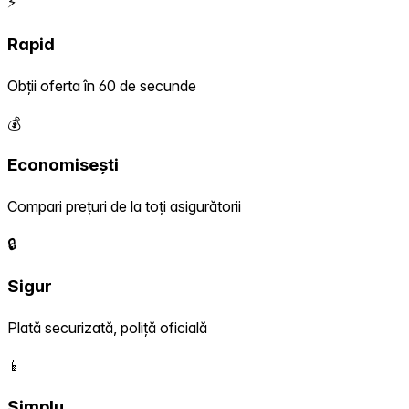
⚡
Rapid
Obții oferta în 60 de secunde
💰
Economisești
Compari prețuri de la toți asigurătorii
🔒
Sigur
Plată securizată, poliță oficială
📱
Simplu