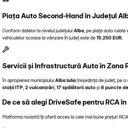
Piața Auto Second-Hand în Județul Al
Conform datelor la nivelul județului
Alba
, pe piața auto rulate
vehiculelor scoase la vânzare în județ este de
15.250 EUR
.
Servicii și Infrastructură Auto în Zona 
În apropierea municipiului
Alba Iulia
(reședința de județ, pe o 
stații ITP
,
2 vulcanizări
,
17 spălătorii auto
și
8 puncte de
De ce să alegi DriveSafe pentru RCA în
Platforma noastră îți oferă acces la cele mai bune prețuri RCA, 