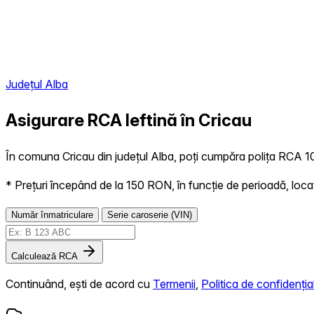
Județul Alba
Asigurare RCA Ieftină în
Cricau
În comuna Cricau din județul Alba, poți cumpăra polița RCA 100
* Prețuri începând de la 150 RON, în funcție de perioadă, locație,
Număr înmatriculare
Serie caroserie (VIN)
Calculează RCA
Continuând, ești de acord cu
Termenii
,
Politica de confidențial