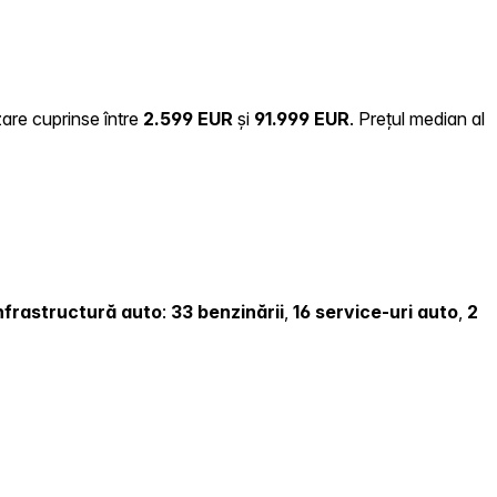
zare cuprinse între
2.599 EUR
și
91.999 EUR
.
Prețul median al
 infrastructură auto
:
33 benzinării
,
16 service-uri auto
,
2