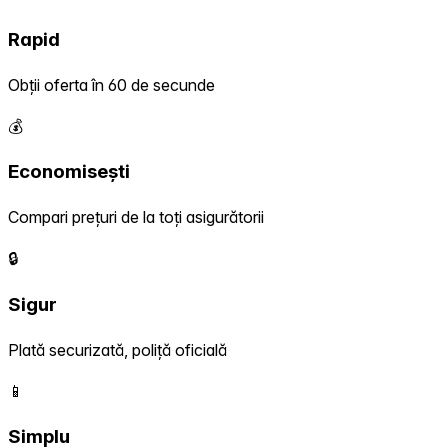
Rapid
Obții oferta în 60 de secunde
💰
Economisești
Compari prețuri de la toți asigurătorii
🔒
Sigur
Plată securizată, poliță oficială
📱
Simplu