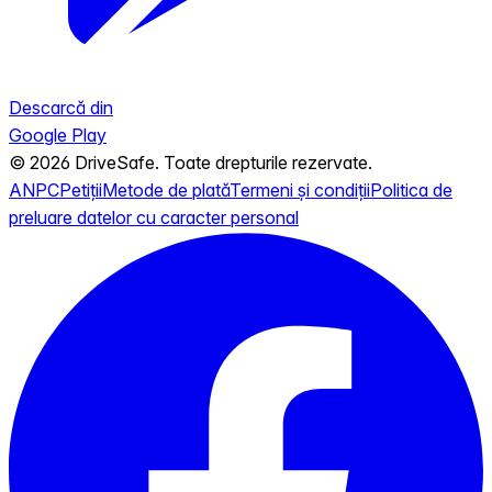
Descarcă din
Google Play
© 2026 DriveSafe. Toate drepturile rezervate.
ANPC
Petiții
Metode de plată
Termeni și condiții
Politica de
preluare datelor cu caracter personal