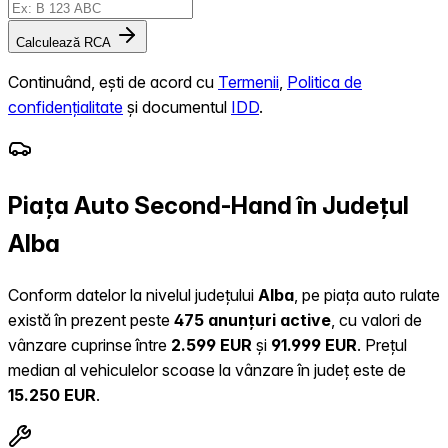
Calculează RCA
Continuând, ești de acord cu
Termenii
,
Politica de
confidențialitate
și documentul
IDD
.
Piața Auto Second-Hand în Județul
Alba
Conform datelor la nivelul județului
Alba
, pe piața auto rulate
există în prezent peste
475 anunțuri active
, cu valori de
vânzare cuprinse între
2.599 EUR
și
91.999 EUR
.
Prețul
median al vehiculelor scoase la vânzare în județ este de
15.250 EUR
.