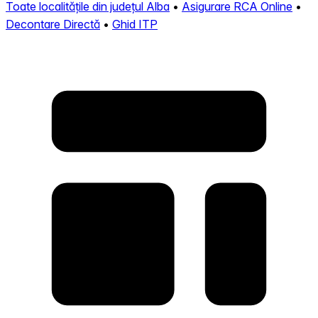
Toate localitățile din județul Alba
•
Asigurare RCA Online
•
Decontare Directă
•
Ghid ITP