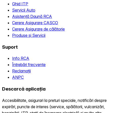
Ghid ITP
Servicii Auto
Asistență Daună RCA
Cerere Asigurare CASCO
Cerere Asigurare de călătorie
Produse și Servicii
Suport
Info RCA
Întrebări frecvente
Reclamații
ANPC
Descarcă aplicația
Accesibilitate, asigurari la preturi speciale, notificări despre
expirări, puncte de interes (service, spălătorii, vulcanizări,
benzinării, ITP, statii de încarcare electrică) și multe alte