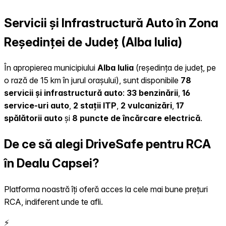
Servicii și Infrastructură Auto în Zona
Reședinței de Județ (Alba Iulia)
În apropierea municipiului
Alba Iulia
(reședința de județ, pe
o rază de 15 km în jurul orașului), sunt disponibile
78
servicii și infrastructură auto
:
33 benzinării
,
16
service-uri auto
,
2 stații ITP
,
2 vulcanizări
,
17
spălătorii auto
și
8 puncte de încărcare electrică
.
De ce să alegi DriveSafe pentru RCA
în Dealu Capsei?
Platforma noastră îți oferă acces la cele mai bune prețuri
RCA, indiferent unde te afli.
⚡