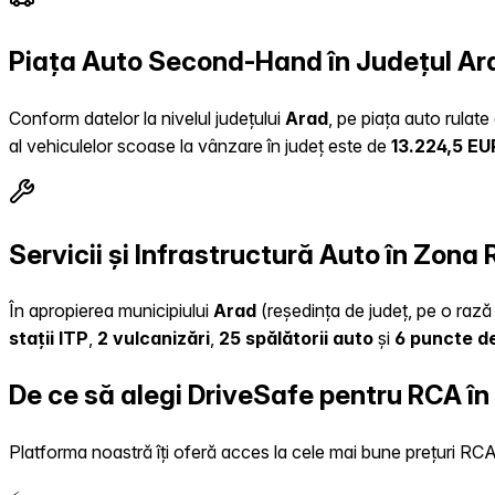
Piața Auto Second-Hand în Județul Ar
Conform datelor la nivelul județului
Arad
, pe piața auto rulat
al vehiculelor scoase la vânzare în județ este de
13.224,5 EU
Servicii și Infrastructură Auto în Zona
În apropierea municipiului
Arad
(reședința de județ, pe o rază 
stații ITP
,
2 vulcanizări
,
25 spălătorii auto
și
6 puncte de
De ce să alegi DriveSafe pentru RCA î
Platforma noastră îți oferă acces la cele mai bune prețuri RCA, 