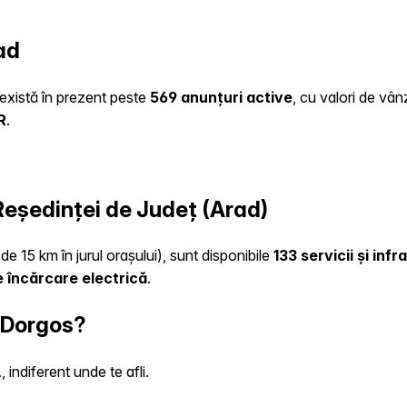
ad
e există în prezent peste
569 anunțuri active
, cu valori de vân
R
.
 Reședinței de Județ (Arad)
de 15 km în jurul orașului), sunt disponibile
133 servicii și inf
 încărcare electrică
.
n Dorgos?
indiferent unde te afli.