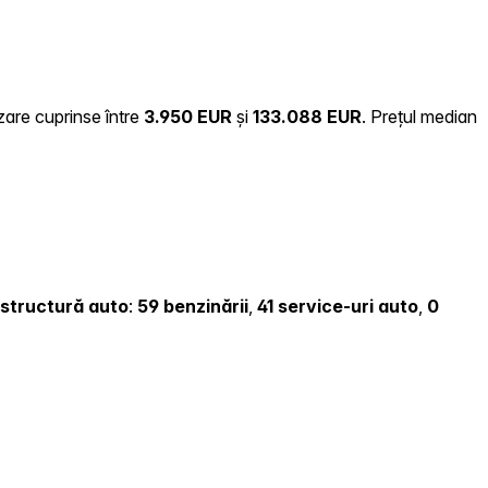
zare cuprinse între
3.950 EUR
și
133.088 EUR
.
Prețul median
rastructură auto
:
59 benzinării
,
41 service-uri auto
,
0