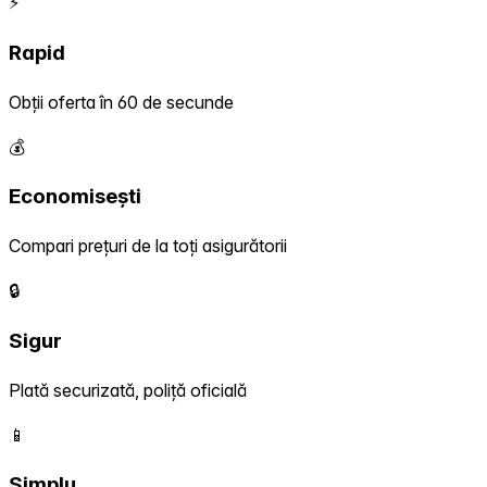
⚡
Rapid
Obții oferta în 60 de secunde
💰
Economisești
Compari prețuri de la toți asigurătorii
🔒
Sigur
Plată securizată, poliță oficială
📱
Simplu