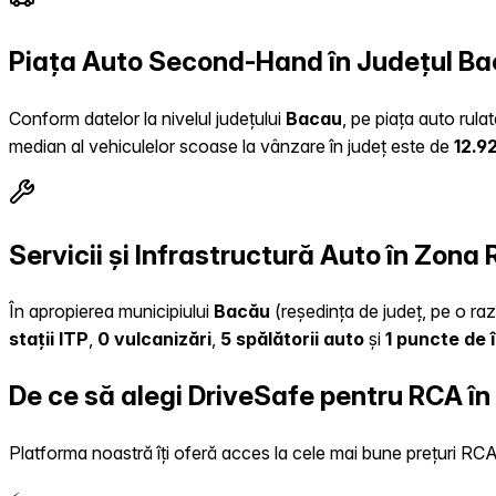
Piața Auto Second-Hand în Județul B
Conform datelor la nivelul județului
Bacau
, pe piața auto rula
median al vehiculelor scoase la vânzare în județ este de
12.9
Servicii și Infrastructură Auto în Zona
În apropierea municipiului
Bacău
(reședința de județ, pe o raz
stații ITP
,
0 vulcanizări
,
5 spălătorii auto
și
1 puncte de 
De ce să alegi DriveSafe pentru RCA în
Platforma noastră îți oferă acces la cele mai bune prețuri RCA, 