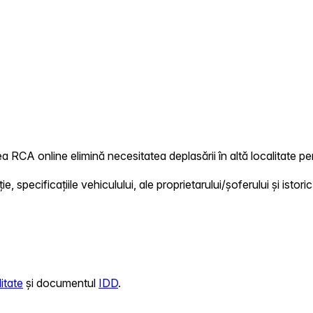
a RCA online elimină necesitatea deplasării în altă localitate pen
 specificațiile vehiculului, ale proprietarului/șoferului și istoric
itate
și documentul
IDD
.