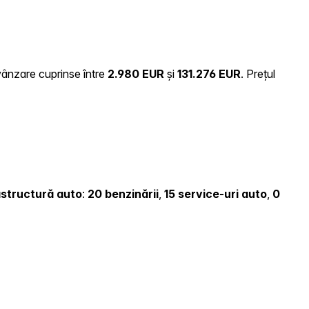
 vânzare cuprinse între
2.980 EUR
și
131.276 EUR
.
Prețul
rastructură auto
:
20 benzinării
,
15 service-uri auto
,
0