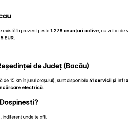
acau
te există în prezent peste
1.278 anunțuri active
, cu valori de
25 EUR
.
 Reședinței de Județ (Bacău)
ă de 15 km în jurul orașului), sunt disponibile
41 servicii și inf
încărcare electrică
.
 Dospinesti?
indiferent unde te afli.