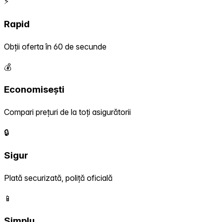
⚡
Rapid
Obții oferta în 60 de secunde
💰
Economisești
Compari prețuri de la toți asigurătorii
🔒
Sigur
Plată securizată, poliță oficială
📱
Simplu