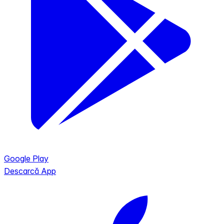
Google Play
Descarcă App