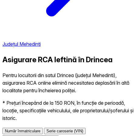
Județul Mehedinti
Asigurare RCA Ieftină în
Drincea
Pentru locuitorii din satul Drincea (județul Mehedinti),
asigurarea RCA online elimină necesitatea deplasării în altă
localitate pentru încheierea poliței.
* Prețuri începând de la 150 RON, în funcție de perioadă,
locație, specificațiile vehiculului, ale proprietarului/șoferului și
istoric.
Număr înmatriculare
Serie caroserie (VIN)