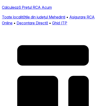
Calculează Prețul RCA Acum
Toate localitățile din județul Mehedinti
•
Asigurare RCA
Online
•
Decontare Directă
•
Ghid ITP