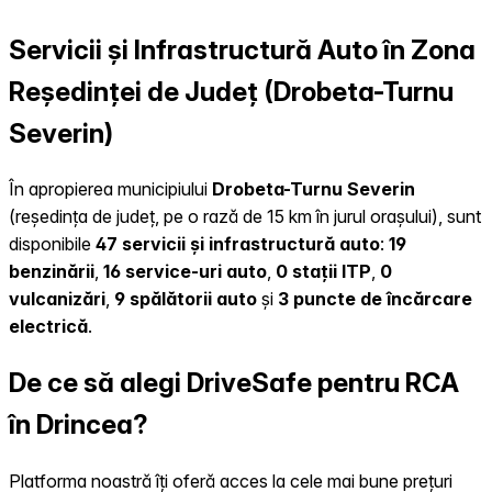
Servicii și Infrastructură Auto în Zona
Reședinței de Județ (Drobeta-Turnu
Severin)
În apropierea municipiului
Drobeta-Turnu Severin
(reședința de județ, pe o rază de 15 km în jurul orașului), sunt
disponibile
47 servicii și infrastructură auto
:
19
benzinării
,
16 service-uri auto
,
0 stații ITP
,
0
vulcanizări
,
9 spălătorii auto
și
3 puncte de încărcare
electrică
.
De ce să alegi DriveSafe pentru RCA
în Drincea?
Platforma noastră îți oferă acces la cele mai bune prețuri