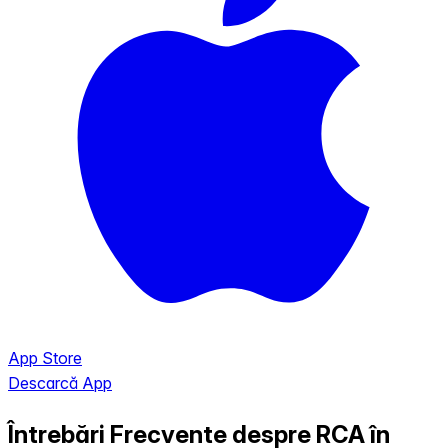
App Store
Descarcă App
Întrebări Frecvente despre RCA în