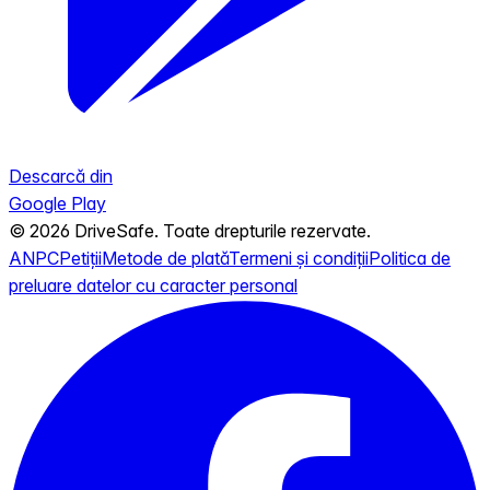
Descarcă din
Google Play
© 2026 DriveSafe. Toate drepturile rezervate.
ANPC
Petiții
Metode de plată
Termeni și condiții
Politica de
preluare datelor cu caracter personal