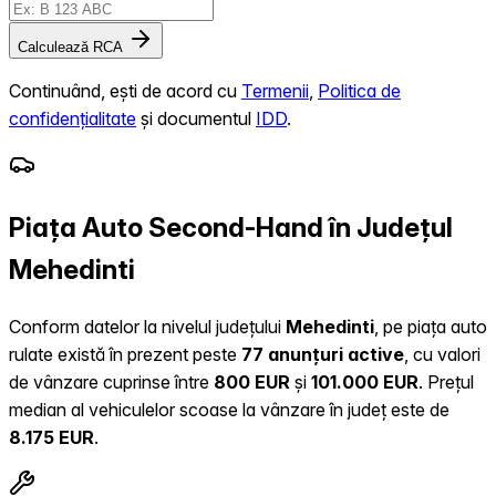
Calculează RCA
Continuând, ești de acord cu
Termenii
,
Politica de
confidențialitate
și documentul
IDD
.
Piața Auto Second-Hand în Județul
Mehedinti
Conform datelor la nivelul județului
Mehedinti
, pe piața auto
rulate există în prezent peste
77 anunțuri active
, cu valori
de vânzare cuprinse între
800 EUR
și
101.000 EUR
.
Prețul
median al vehiculelor scoase la vânzare în județ este de
8.175 EUR
.