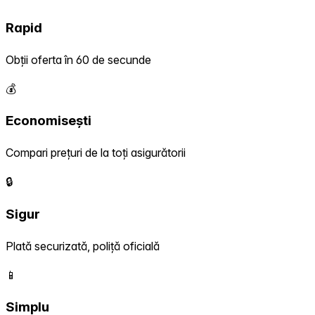
Rapid
Obții oferta în 60 de secunde
💰
Economisești
Compari prețuri de la toți asigurătorii
🔒
Sigur
Plată securizată, poliță oficială
📱
Simplu