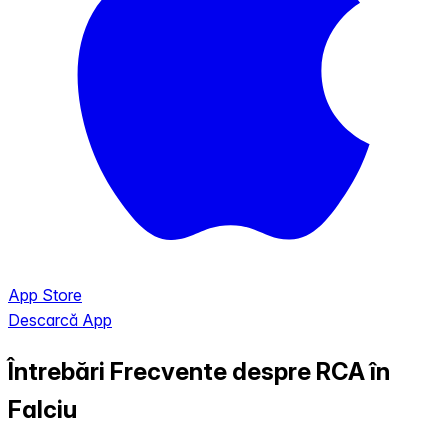
App Store
Descarcă App
Întrebări Frecvente despre RCA în
Falciu