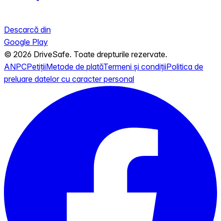
Descarcă din
Google Play
© 2026 DriveSafe. Toate drepturile rezervate.
ANPC
Petiții
Metode de plată
Termeni și condiții
Politica de
preluare datelor cu caracter personal