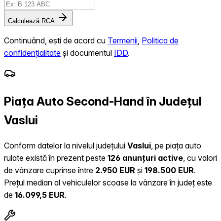
Calculează RCA
Continuând, ești de acord cu
Termenii
,
Politica de
confidențialitate
și documentul
IDD
.
Piața Auto Second-Hand în Județul
Vaslui
Conform datelor la nivelul județului
Vaslui
, pe piața auto
rulate există în prezent peste
126 anunțuri active
, cu valori
de vânzare cuprinse între
2.950 EUR
și
198.500 EUR
.
Prețul median al vehiculelor scoase la vânzare în județ este
de
16.099,5 EUR
.