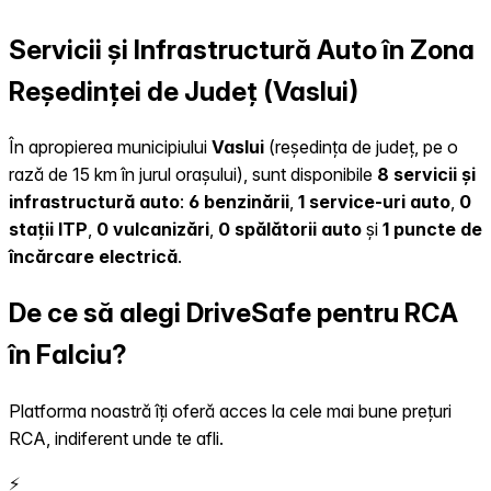
Servicii și Infrastructură Auto în Zona
Reședinței de Județ (Vaslui)
În apropierea municipiului
Vaslui
(reședința de județ, pe o
rază de 15 km în jurul orașului), sunt disponibile
8 servicii și
infrastructură auto
:
6 benzinării
,
1 service-uri auto
,
0
stații ITP
,
0 vulcanizări
,
0 spălătorii auto
și
1 puncte de
încărcare electrică
.
De ce să alegi DriveSafe pentru RCA
în Falciu?
Platforma noastră îți oferă acces la cele mai bune prețuri
RCA, indiferent unde te afli.
⚡