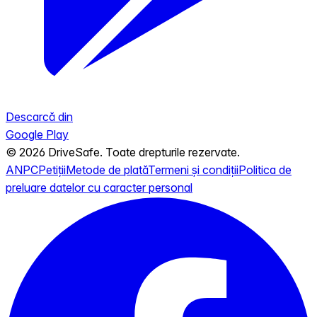
Descarcă din
Google Play
© 2026 DriveSafe. Toate drepturile rezervate.
ANPC
Petiții
Metode de plată
Termeni și condiții
Politica de
preluare datelor cu caracter personal