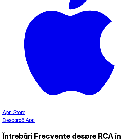
App Store
Descarcă App
Întrebări Frecvente despre RCA în