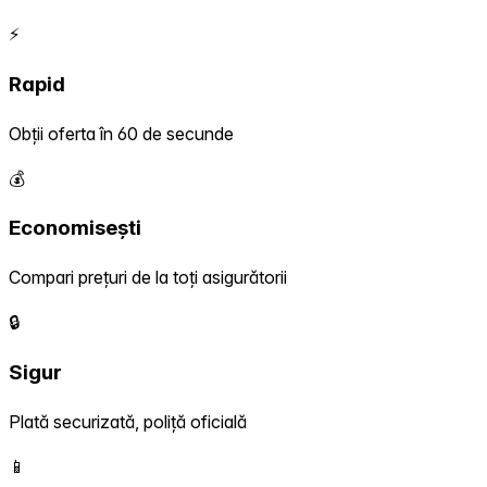
⚡
Rapid
Obții oferta în 60 de secunde
💰
Economisești
Compari prețuri de la toți asigurătorii
🔒
Sigur
Plată securizată, poliță oficială
📱