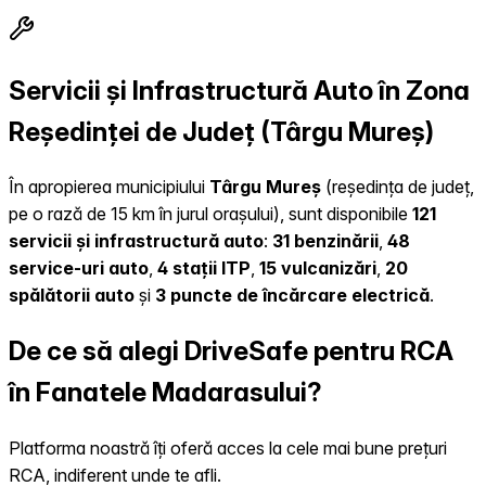
Servicii și Infrastructură Auto în Zona
Reședinței de Județ (Târgu Mureș)
În apropierea municipiului
Târgu Mureș
(reședința de județ,
pe o rază de 15 km în jurul orașului), sunt disponibile
121
servicii și infrastructură auto
:
31 benzinării
,
48
service-uri auto
,
4 stații ITP
,
15 vulcanizări
,
20
spălătorii auto
și
3 puncte de încărcare electrică
.
De ce să alegi DriveSafe pentru RCA
în Fanatele Madarasului?
Platforma noastră îți oferă acces la cele mai bune prețuri
RCA, indiferent unde te afli.