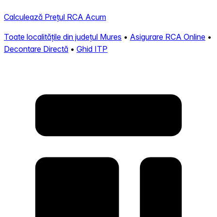
Calculează Prețul RCA Acum
Toate localitățile din județul Mures
•
Asigurare RCA Online
•
Decontare Directă
•
Ghid ITP