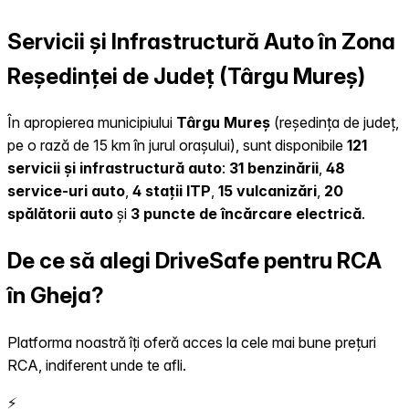
Servicii și Infrastructură Auto în Zona
Reședinței de Județ (Târgu Mureș)
În apropierea municipiului
Târgu Mureș
(reședința de județ,
pe o rază de 15 km în jurul orașului), sunt disponibile
121
servicii și infrastructură auto
:
31 benzinării
,
48
service-uri auto
,
4 stații ITP
,
15 vulcanizări
,
20
spălătorii auto
și
3 puncte de încărcare electrică
.
De ce să alegi DriveSafe pentru RCA
în Gheja?
Platforma noastră îți oferă acces la cele mai bune prețuri
RCA, indiferent unde te afli.
⚡