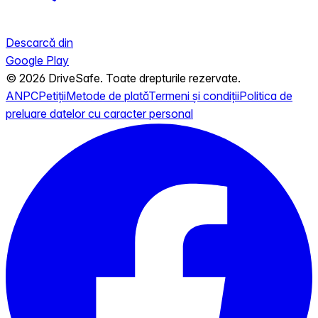
Descarcă din
Google Play
© 2026 DriveSafe. Toate drepturile rezervate.
ANPC
Petiții
Metode de plată
Termeni și condiții
Politica de
preluare datelor cu caracter personal