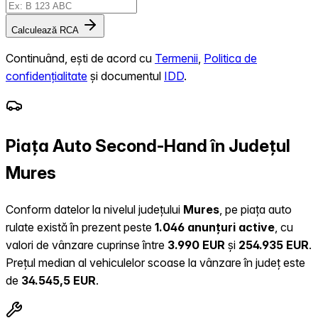
Calculează RCA
Continuând, ești de acord cu
Termenii
,
Politica de
confidențialitate
și documentul
IDD
.
Piața Auto Second-Hand în Județul
Mures
Conform datelor la nivelul județului
Mures
, pe piața auto
rulate există în prezent peste
1.046 anunțuri active
, cu
valori de vânzare cuprinse între
3.990 EUR
și
254.935 EUR
.
Prețul median al vehiculelor scoase la vânzare în județ este
de
34.545,5 EUR
.