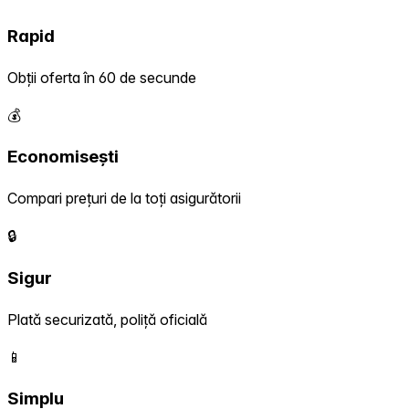
Rapid
Obții oferta în 60 de secunde
💰
Economisești
Compari prețuri de la toți asigurătorii
🔒
Sigur
Plată securizată, poliță oficială
📱
Simplu