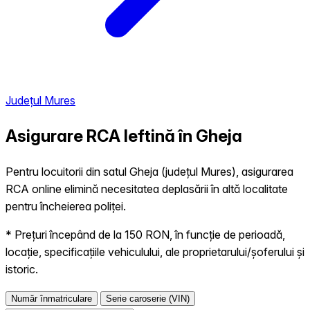
Județul Mures
Asigurare RCA Ieftină în
Gheja
Pentru locuitorii din satul Gheja (județul Mures), asigurarea
RCA online elimină necesitatea deplasării în altă localitate
pentru încheierea poliței.
* Prețuri începând de la 150 RON, în funcție de perioadă,
locație, specificațiile vehiculului, ale proprietarului/șoferului și
istoric.
Număr înmatriculare
Serie caroserie (VIN)