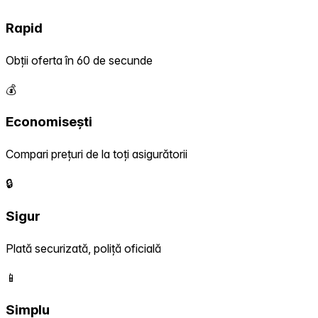
Rapid
Obții oferta în 60 de secunde
💰
Economisești
Compari prețuri de la toți asigurătorii
🔒
Sigur
Plată securizată, poliță oficială
📱
Simplu