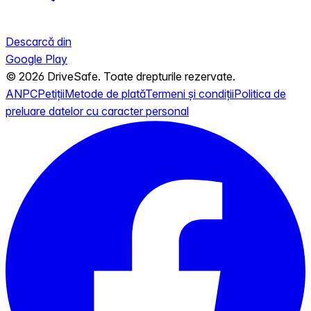
Descarcă din
Google Play
© 2026 DriveSafe. Toate drepturile rezervate.
ANPC
Petiții
Metode de plată
Termeni și condiții
Politica de
preluare datelor cu caracter personal