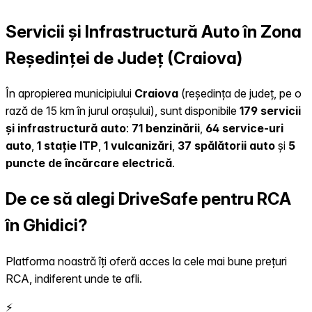
Servicii și Infrastructură Auto în Zona
Reședinței de Județ (Craiova)
În apropierea municipiului
Craiova
(reședința de județ, pe o
rază de 15 km în jurul orașului), sunt disponibile
179 servicii
și infrastructură auto
:
71 benzinării
,
64 service-uri
auto
,
1 stație ITP
,
1 vulcanizări
,
37 spălătorii auto
și
5
puncte de încărcare electrică
.
De ce să alegi DriveSafe pentru RCA
în Ghidici?
Platforma noastră îți oferă acces la cele mai bune prețuri
RCA, indiferent unde te afli.
⚡