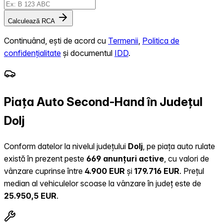
Calculează RCA
Continuând, ești de acord cu
Termenii
,
Politica de
confidențialitate
și documentul
IDD
.
Piața Auto Second-Hand în Județul
Dolj
Conform datelor la nivelul județului
Dolj
, pe piața auto rulate
există în prezent peste
669 anunțuri active
, cu valori de
vânzare cuprinse între
4.900 EUR
și
179.716 EUR
.
Prețul
median al vehiculelor scoase la vânzare în județ este de
25.950,5 EUR
.