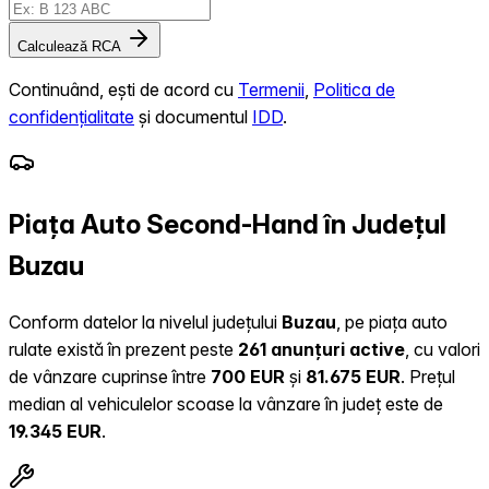
Calculează RCA
Continuând, ești de acord cu
Termenii
,
Politica de
confidențialitate
și documentul
IDD
.
Piața Auto Second-Hand în Județul
Buzau
Conform datelor la nivelul județului
Buzau
, pe piața auto
rulate există în prezent peste
261 anunțuri active
, cu valori
de vânzare cuprinse între
700 EUR
și
81.675 EUR
.
Prețul
median al vehiculelor scoase la vânzare în județ este de
19.345 EUR
.