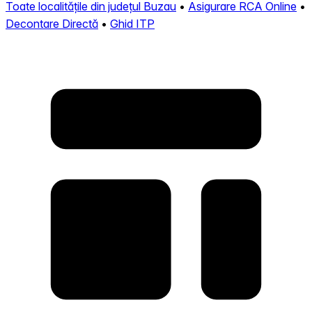
Toate localitățile din județul Buzau
•
Asigurare RCA Online
•
Decontare Directă
•
Ghid ITP