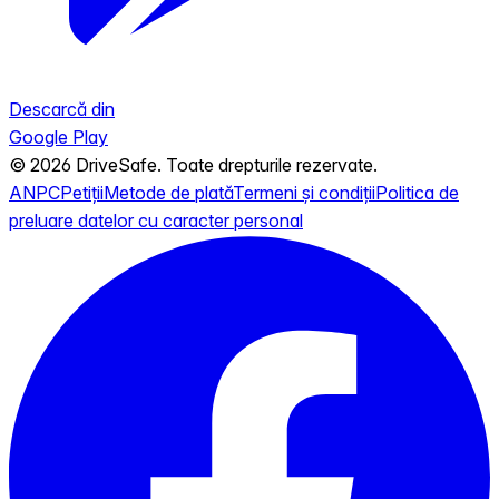
Descarcă din
Google Play
© 2026 DriveSafe. Toate drepturile rezervate.
ANPC
Petiții
Metode de plată
Termeni și condiții
Politica de
preluare datelor cu caracter personal