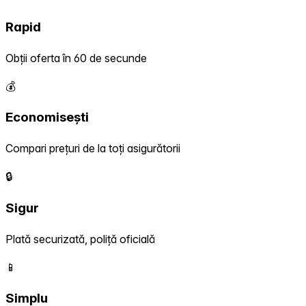
Rapid
Obții oferta în 60 de secunde
💰
Economisești
Compari prețuri de la toți asigurătorii
🔒
Sigur
Plată securizată, poliță oficială
📱
Simplu