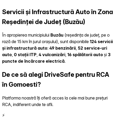
Servicii și Infrastructură Auto în Zona
Reședinței de Județ (Buzău)
În apropierea municipiului
Buzău
(reședința de județ, pe o
rază de 15 km în jurul orașului), sunt disponibile
124 servicii
și infrastructură auto
:
49 benzinării
,
52 service-uri
auto
,
0 stații ITP
,
4 vulcanizări
,
16 spălătorii auto
și
3
puncte de încărcare electrică
.
De ce să alegi DriveSafe pentru RCA
în Gomoesti?
Platforma noastră îți oferă acces la cele mai bune prețuri
RCA, indiferent unde te afli.
⚡