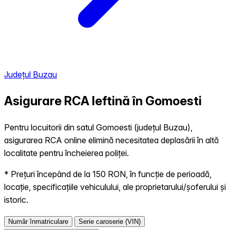
Județul Buzau
Asigurare RCA Ieftină în
Gomoesti
Pentru locuitorii din satul Gomoesti (județul Buzau),
asigurarea RCA online elimină necesitatea deplasării în altă
localitate pentru încheierea poliței.
* Prețuri începând de la 150 RON, în funcție de perioadă,
locație, specificațiile vehiculului, ale proprietarului/șoferului și
istoric.
Număr înmatriculare
Serie caroserie (VIN)