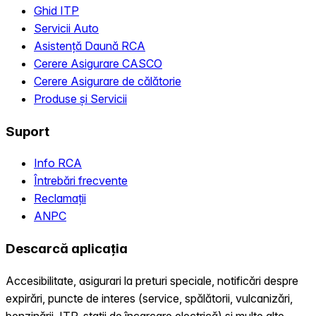
Ghid ITP
Servicii Auto
Asistență Daună RCA
Cerere Asigurare CASCO
Cerere Asigurare de călătorie
Produse și Servicii
Suport
Info RCA
Întrebări frecvente
Reclamații
ANPC
Descarcă aplicația
Accesibilitate, asigurari la preturi speciale, notificări despre
expirări, puncte de interes (service, spălătorii, vulcanizări,
benzinării, ITP, statii de încarcare electrică) și multe alte