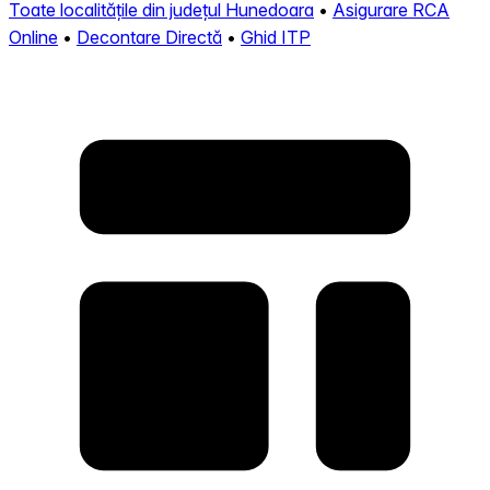
Toate localitățile din județul Hunedoara
•
Asigurare RCA
Online
•
Decontare Directă
•
Ghid ITP