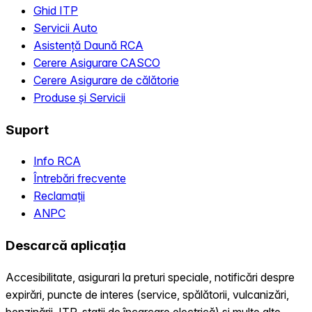
Ghid ITP
Servicii Auto
Asistență Daună RCA
Cerere Asigurare CASCO
Cerere Asigurare de călătorie
Produse și Servicii
Suport
Info RCA
Întrebări frecvente
Reclamații
ANPC
Descarcă aplicația
Accesibilitate, asigurari la preturi speciale, notificări despre
expirări, puncte de interes (service, spălătorii, vulcanizări,
benzinării, ITP, statii de încarcare electrică) și multe alte