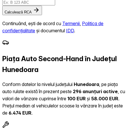
Calculează RCA
Continuând, ești de acord cu
Termenii
,
Politica de
confidențialitate
și documentul
IDD
.
Piața Auto Second-Hand în Județul
Hunedoara
Conform datelor la nivelul județului
Hunedoara
, pe piața
auto rulate există în prezent peste
296 anunțuri active
, cu
valori de vânzare cuprinse între
100 EUR
și
58.000 EUR
.
Prețul median al vehiculelor scoase la vânzare în județ este
de
6.474 EUR
.