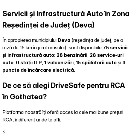
Servicii și Infrastructură Auto în Zona
Reședinței de Județ (Deva)
În apropierea municipiului
Deva
(reședința de județ, pe o
rază de 15 km în jurul orașului), sunt disponibile
75 servicii
și infrastructură auto
:
28 benzinării
,
28 service-uri
auto
,
0 stații ITP
,
1 vulcanizări
,
15 spălătorii auto
și
3
puncte de încărcare electrică
.
De ce să alegi DriveSafe pentru RCA
în Gothatea?
Platforma noastră îți oferă acces la cele mai bune prețuri
RCA, indiferent unde te afli.
⚡