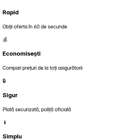
Rapid
Obții oferta în 60 de secunde
💰
Economisești
Compari prețuri de la toți asigurătorii
🔒
Sigur
Plată securizată, poliță oficială
📱
Simplu