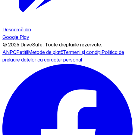
Descarcă din
Google Play
© 2026 DriveSafe. Toate drepturile rezervate.
ANPC
Petiții
Metode de plată
Termeni și condiții
Politica de
preluare datelor cu caracter personal