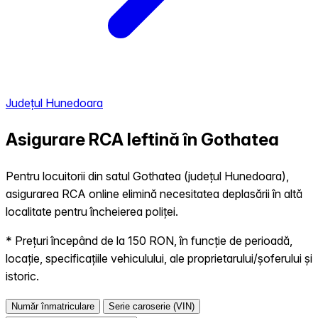
Județul Hunedoara
Asigurare RCA Ieftină în
Gothatea
Pentru locuitorii din satul Gothatea (județul Hunedoara),
asigurarea RCA online elimină necesitatea deplasării în altă
localitate pentru încheierea poliței.
* Prețuri începând de la 150 RON, în funcție de perioadă,
locație, specificațiile vehiculului, ale proprietarului/șoferului și
istoric.
Număr înmatriculare
Serie caroserie (VIN)