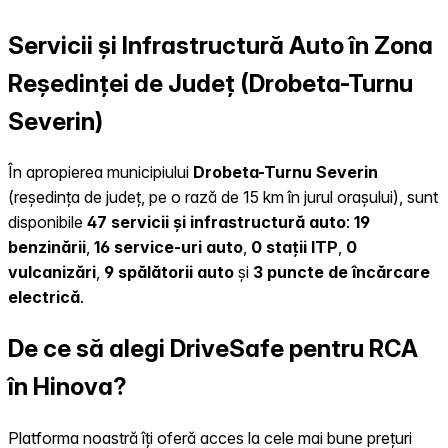
Servicii și Infrastructură Auto în Zona
Reședinței de Județ (Drobeta-Turnu
Severin)
În apropierea municipiului
Drobeta-Turnu Severin
(reședința de județ, pe o rază de 15 km în jurul orașului), sunt
disponibile
47 servicii și infrastructură auto
:
19
benzinării
,
16 service-uri auto
,
0 stații ITP
,
0
vulcanizări
,
9 spălătorii auto
și
3 puncte de încărcare
electrică
.
De ce să alegi DriveSafe pentru RCA
în Hinova?
Platforma noastră îți oferă acces la cele mai bune prețuri