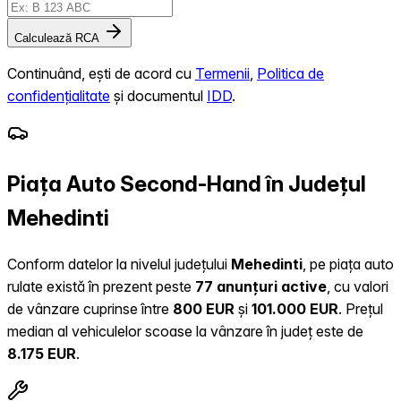
Calculează RCA
Continuând, ești de acord cu
Termenii
,
Politica de
confidențialitate
și documentul
IDD
.
Piața Auto Second-Hand în Județul
Mehedinti
Conform datelor la nivelul județului
Mehedinti
, pe piața auto
rulate există în prezent peste
77 anunțuri active
, cu valori
de vânzare cuprinse între
800 EUR
și
101.000 EUR
.
Prețul
median al vehiculelor scoase la vânzare în județ este de
8.175 EUR
.