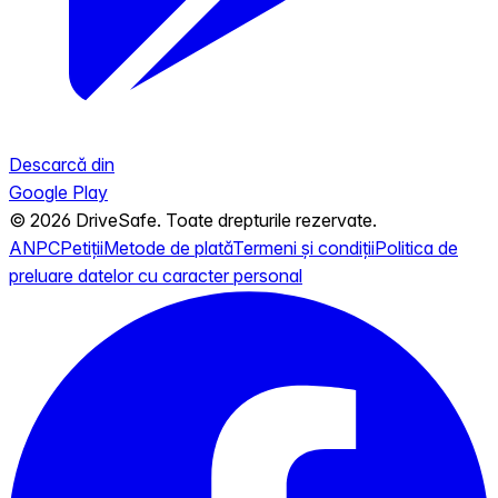
Descarcă din
Google Play
© 2026 DriveSafe. Toate drepturile rezervate.
ANPC
Petiții
Metode de plată
Termeni și condiții
Politica de
preluare datelor cu caracter personal