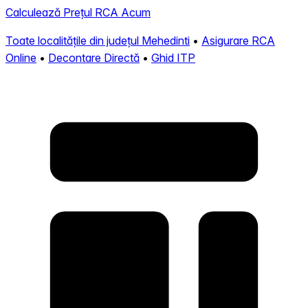
Calculează Prețul RCA Acum
Toate localitățile din județul Mehedinti
•
Asigurare RCA
Online
•
Decontare Directă
•
Ghid ITP