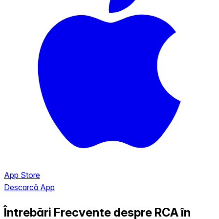
App Store
Descarcă App
Întrebări Frecvente despre RCA în