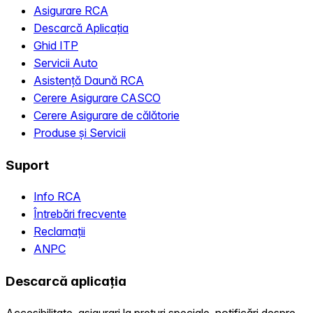
Asigurare RCA
Descarcă Aplicația
Ghid ITP
Servicii Auto
Asistență Daună RCA
Cerere Asigurare CASCO
Cerere Asigurare de călătorie
Produse și Servicii
Suport
Info RCA
Întrebări frecvente
Reclamații
ANPC
Descarcă aplicația
Accesibilitate, asigurari la preturi speciale, notificări despre