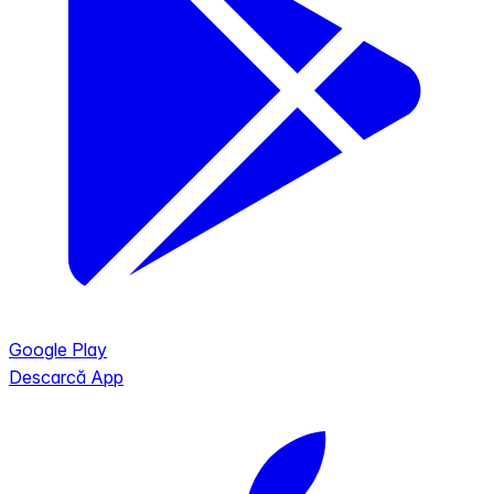
Google Play
Descarcă App