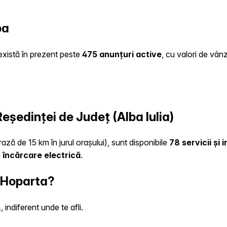
ba
 există în prezent peste
475 anunțuri active
, cu valori de vân
Reședinței de Județ (Alba Iulia)
rază de 15 km în jurul orașului), sunt disponibile
78 servicii și
 încărcare electrică
.
n Hoparta?
indiferent unde te afli.