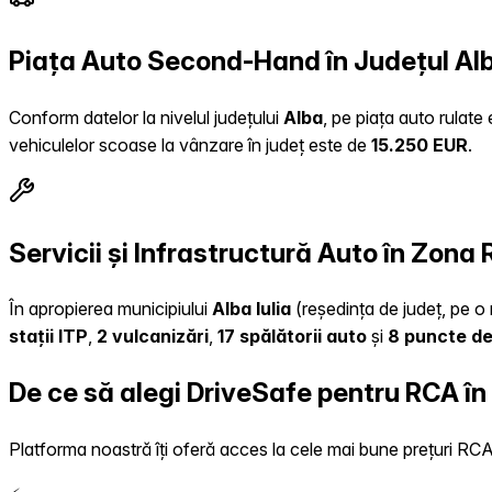
Piața Auto Second-Hand în Județul Al
Conform datelor la nivelul județului
Alba
, pe piața auto rulate
vehiculelor scoase la vânzare în județ este de
15.250 EUR
.
Servicii și Infrastructură Auto în Zona 
În apropierea municipiului
Alba Iulia
(reședința de județ, pe o 
stații ITP
,
2 vulcanizări
,
17 spălătorii auto
și
8 puncte de
De ce să alegi DriveSafe pentru RCA î
Platforma noastră îți oferă acces la cele mai bune prețuri RCA, 