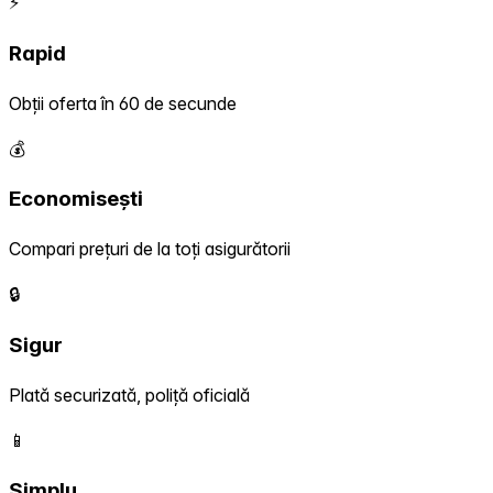
⚡
Rapid
Obții oferta în 60 de secunde
💰
Economisești
Compari prețuri de la toți asigurătorii
🔒
Sigur
Plată securizată, poliță oficială
📱
Simplu