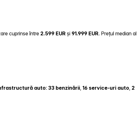
zare cuprinse între
2.599 EUR
și
91.999 EUR
.
Prețul median al
 infrastructură auto
:
33 benzinării
,
16 service-uri auto
,
2