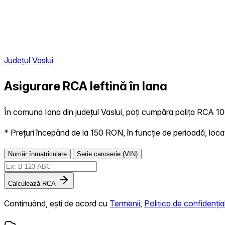
Județul Vaslui
Asigurare RCA Ieftină în
Iana
În comuna Iana din județul Vaslui, poți cumpăra polița RCA 100
* Prețuri începând de la 150 RON, în funcție de perioadă, locație,
Număr înmatriculare
Serie caroserie (VIN)
Calculează RCA
Continuând, ești de acord cu
Termenii
,
Politica de confidențial