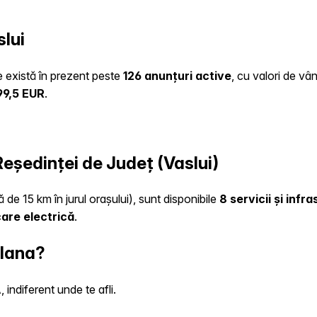
lui
te există în prezent peste
126 anunțuri active
, cu valori de vâ
99,5 EUR
.
 Reședinței de Județ (Vaslui)
 de 15 km în jurul orașului), sunt disponibile
8 servicii și infr
care electrică
.
 Iana?
indiferent unde te afli.