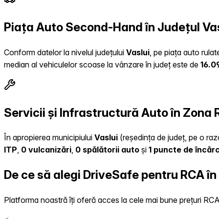
Piața Auto Second-Hand în Județul Vas
Conform datelor la nivelul județului
Vaslui
, pe piața auto rula
median al vehiculelor scoase la vânzare în județ este de
16.0
Servicii și Infrastructură Auto în Zona
În apropierea municipiului
Vaslui
(reședința de județ, pe o rază
ITP
,
0 vulcanizări
,
0 spălătorii auto
și
1 puncte de încăr
De ce să alegi DriveSafe pentru RCA în
Platforma noastră îți oferă acces la cele mai bune prețuri RCA, 