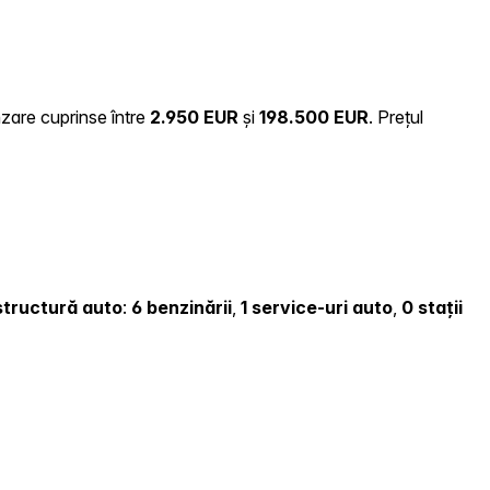
nzare cuprinse între
2.950 EUR
și
198.500 EUR
.
Prețul
astructură auto
:
6 benzinării
,
1 service-uri auto
,
0 stații