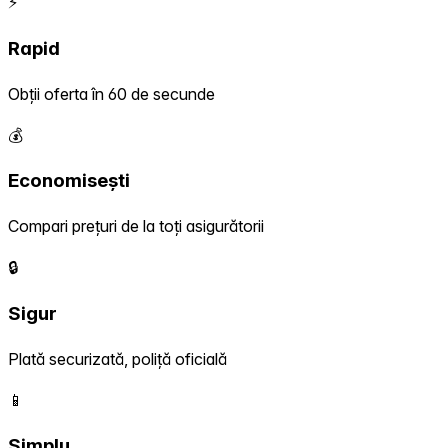
⚡
Rapid
Obții oferta în 60 de secunde
💰
Economisești
Compari prețuri de la toți asigurătorii
🔒
Sigur
Plată securizată, poliță oficială
📱
Simplu