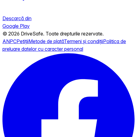
Descarcă din
Google Play
© 2026 DriveSafe. Toate drepturile rezervate.
ANPC
Petiții
Metode de plată
Termeni și condiții
Politica de
preluare datelor cu caracter personal