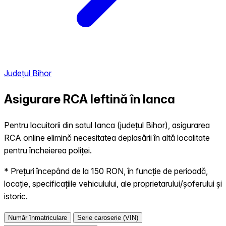
Județul Bihor
Asigurare RCA Ieftină în
Ianca
Pentru locuitorii din satul Ianca (județul Bihor), asigurarea
RCA online elimină necesitatea deplasării în altă localitate
pentru încheierea poliței.
* Prețuri începând de la 150 RON, în funcție de perioadă,
locație, specificațiile vehiculului, ale proprietarului/șoferului și
istoric.
Număr înmatriculare
Serie caroserie (VIN)