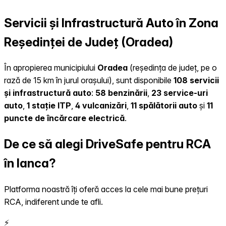
Servicii și Infrastructură Auto în Zona
Reședinței de Județ (Oradea)
În apropierea municipiului
Oradea
(reședința de județ, pe o
rază de 15 km în jurul orașului), sunt disponibile
108 servicii
și infrastructură auto
:
58 benzinării
,
23 service-uri
auto
,
1 stație ITP
,
4 vulcanizări
,
11 spălătorii auto
și
11
puncte de încărcare electrică
.
De ce să alegi DriveSafe pentru RCA
în Ianca?
Platforma noastră îți oferă acces la cele mai bune prețuri
RCA, indiferent unde te afli.
⚡