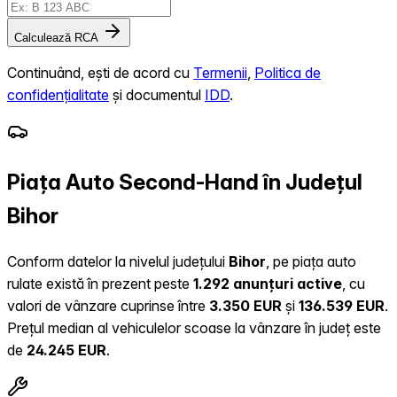
Calculează RCA
Continuând, ești de acord cu
Termenii
,
Politica de
confidențialitate
și documentul
IDD
.
Piața Auto Second-Hand în Județul
Bihor
Conform datelor la nivelul județului
Bihor
, pe piața auto
rulate există în prezent peste
1.292 anunțuri active
, cu
valori de vânzare cuprinse între
3.350 EUR
și
136.539 EUR
.
Prețul median al vehiculelor scoase la vânzare în județ este
de
24.245 EUR
.