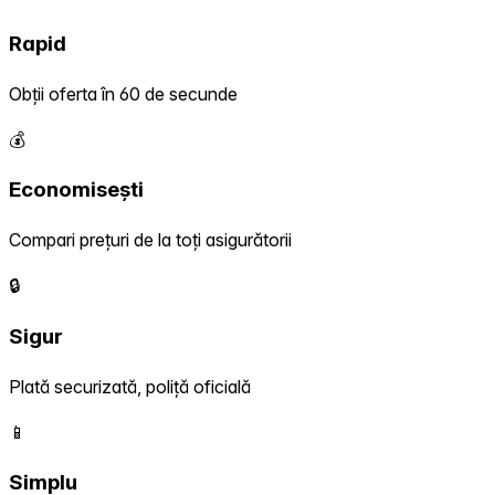
Rapid
Obții oferta în 60 de secunde
💰
Economisești
Compari prețuri de la toți asigurătorii
🔒
Sigur
Plată securizată, poliță oficială
📱
Simplu