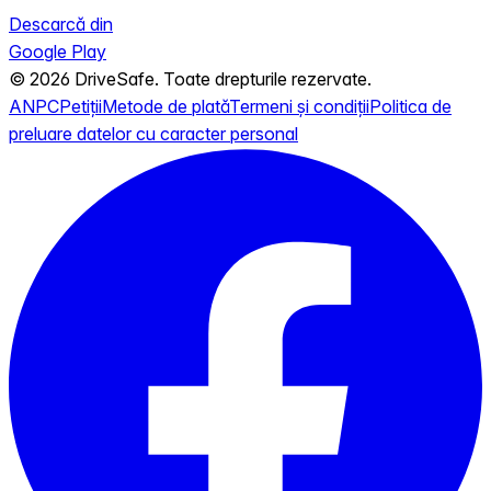
Descarcă din
Google Play
© 2026 DriveSafe. Toate drepturile rezervate.
ANPC
Petiții
Metode de plată
Termeni și condiții
Politica de
preluare datelor cu caracter personal