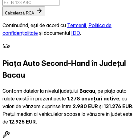
Calculează RCA
Continuând, ești de acord cu
Termenii
,
Politica de
confidențialitate
și documentul
IDD
.
Piața Auto Second-Hand în Județul
Bacau
Conform datelor la nivelul județului
Bacau
, pe piața auto
rulate există în prezent peste
1.278 anunțuri active
, cu
valori de vânzare cuprinse între
2.980 EUR
și
131.276 EUR
.
Prețul median al vehiculelor scoase la vânzare în județ este
de
12.925 EUR
.