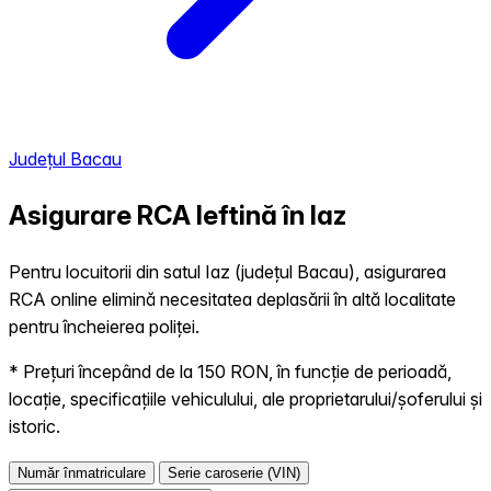
Județul Bacau
Asigurare RCA Ieftină în
Iaz
Pentru locuitorii din satul Iaz (județul Bacau), asigurarea
RCA online elimină necesitatea deplasării în altă localitate
pentru încheierea poliței.
* Prețuri începând de la 150 RON, în funcție de perioadă,
locație, specificațiile vehiculului, ale proprietarului/șoferului și
istoric.
Număr înmatriculare
Serie caroserie (VIN)