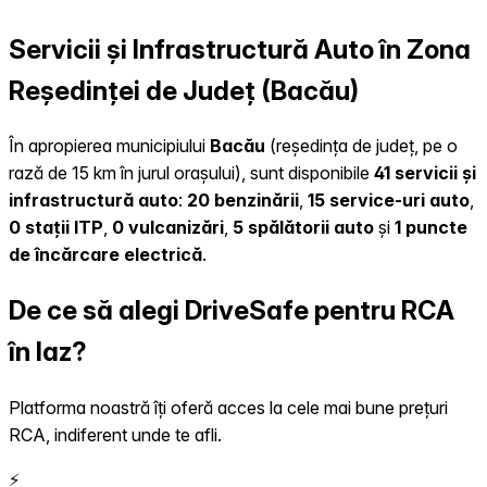
Servicii și Infrastructură Auto în Zona
Reședinței de Județ (Bacău)
În apropierea municipiului
Bacău
(reședința de județ, pe o
rază de 15 km în jurul orașului), sunt disponibile
41 servicii și
infrastructură auto
:
20 benzinării
,
15 service-uri auto
,
0 stații ITP
,
0 vulcanizări
,
5 spălătorii auto
și
1 puncte
de încărcare electrică
.
De ce să alegi DriveSafe pentru RCA
în Iaz?
Platforma noastră îți oferă acces la cele mai bune prețuri
RCA, indiferent unde te afli.
⚡