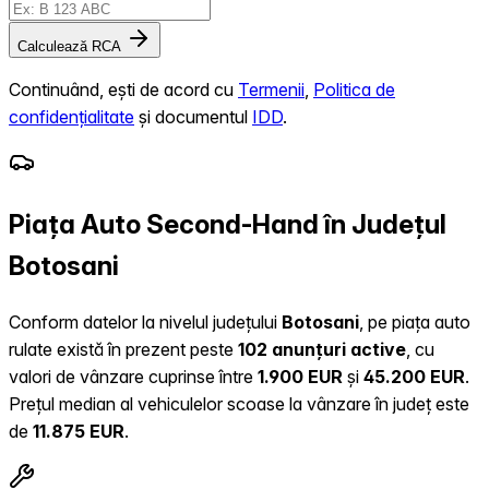
Calculează RCA
Continuând, ești de acord cu
Termenii
,
Politica de
confidențialitate
și documentul
IDD
.
Piața Auto Second-Hand în Județul
Botosani
Conform datelor la nivelul județului
Botosani
, pe piața auto
rulate există în prezent peste
102 anunțuri active
, cu
valori de vânzare cuprinse între
1.900 EUR
și
45.200 EUR
.
Prețul median al vehiculelor scoase la vânzare în județ este
de
11.875 EUR
.