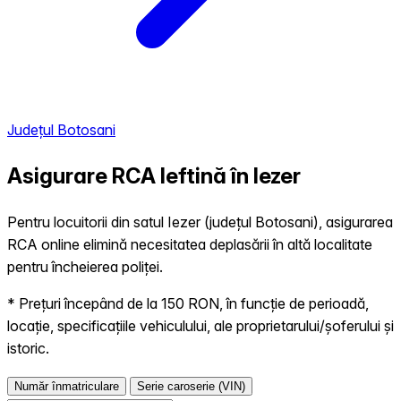
Județul Botosani
Asigurare RCA Ieftină în
Iezer
Pentru locuitorii din satul Iezer (județul Botosani), asigurarea
RCA online elimină necesitatea deplasării în altă localitate
pentru încheierea poliței.
* Prețuri începând de la 150 RON, în funcție de perioadă,
locație, specificațiile vehiculului, ale proprietarului/șoferului și
istoric.
Număr înmatriculare
Serie caroserie (VIN)