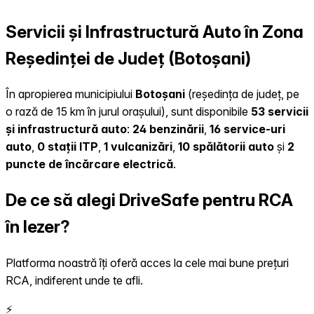
Servicii și Infrastructură Auto în Zona
Reședinței de Județ (Botoșani)
În apropierea municipiului
Botoșani
(reședința de județ, pe
o rază de 15 km în jurul orașului), sunt disponibile
53 servicii
și infrastructură auto
:
24 benzinării
,
16 service-uri
auto
,
0 stații ITP
,
1 vulcanizări
,
10 spălătorii auto
și
2
puncte de încărcare electrică
.
De ce să alegi DriveSafe pentru RCA
în Iezer?
Platforma noastră îți oferă acces la cele mai bune prețuri
RCA, indiferent unde te afli.
⚡