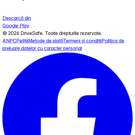
Descarcă din
Google Play
© 2026 DriveSafe. Toate drepturile rezervate.
ANPC
Petiții
Metode de plată
Termeni și condiții
Politica de
preluare datelor cu caracter personal