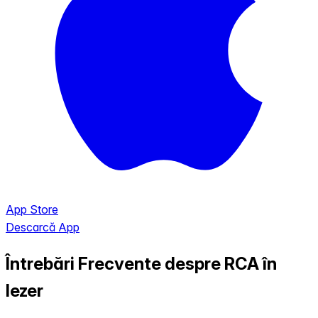
App Store
Descarcă App
Întrebări Frecvente despre RCA în
Iezer