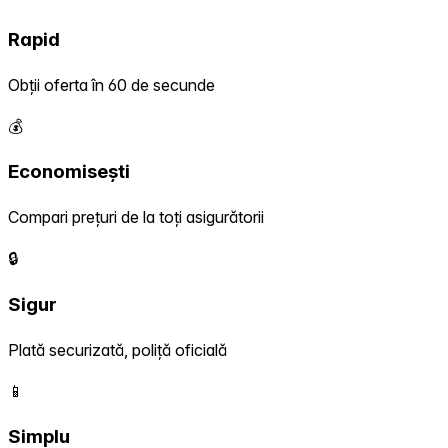
Rapid
Obții oferta în 60 de secunde
💰
Economisești
Compari prețuri de la toți asigurătorii
🔒
Sigur
Plată securizată, poliță oficială
📱
Simplu