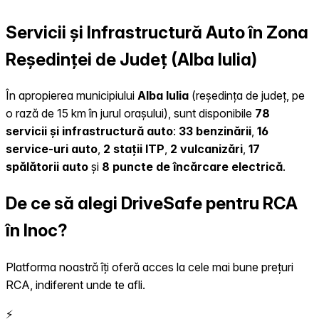
Servicii și Infrastructură Auto în Zona
Reședinței de Județ (Alba Iulia)
În apropierea municipiului
Alba Iulia
(reședința de județ, pe
o rază de 15 km în jurul orașului), sunt disponibile
78
servicii și infrastructură auto
:
33 benzinării
,
16
service-uri auto
,
2 stații ITP
,
2 vulcanizări
,
17
spălătorii auto
și
8 puncte de încărcare electrică
.
De ce să alegi DriveSafe pentru RCA
în Inoc?
Platforma noastră îți oferă acces la cele mai bune prețuri
RCA, indiferent unde te afli.
⚡