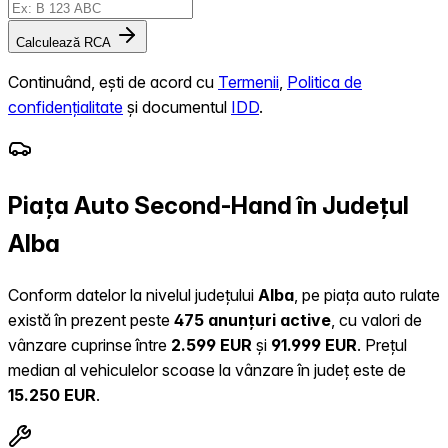
Calculează RCA
Continuând, ești de acord cu
Termenii
,
Politica de
confidențialitate
și documentul
IDD
.
Piața Auto Second-Hand în Județul
Alba
Conform datelor la nivelul județului
Alba
, pe piața auto rulate
există în prezent peste
475 anunțuri active
, cu valori de
vânzare cuprinse între
2.599 EUR
și
91.999 EUR
.
Prețul
median al vehiculelor scoase la vânzare în județ este de
15.250 EUR
.