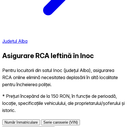
Județul Alba
Asigurare RCA Ieftină în
Inoc
Pentru locuitorii din satul Inoc (județul Alba), asigurarea
RCA online elimină necesitatea deplasării în altă localitate
pentru încheierea poliței.
* Prețuri începând de la 150 RON, în funcție de perioadă,
locație, specificațiile vehiculului, ale proprietarului/șoferului și
istoric.
Număr înmatriculare
Serie caroserie (VIN)