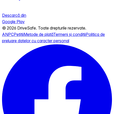
Descarcă din
Google Play
© 2026 DriveSafe. Toate drepturile rezervate.
ANPC
Petiții
Metode de plată
Termeni și condiții
Politica de
preluare datelor cu caracter personal