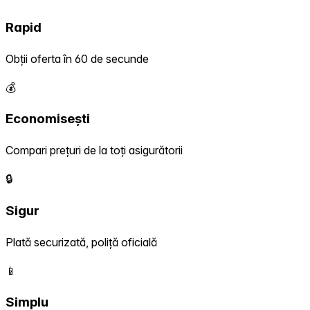
Rapid
Obții oferta în 60 de secunde
💰
Economisești
Compari prețuri de la toți asigurătorii
🔒
Sigur
Plată securizată, poliță oficială
📱
Simplu