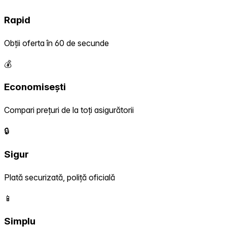
Rapid
Obții oferta în 60 de secunde
💰
Economisești
Compari prețuri de la toți asigurătorii
🔒
Sigur
Plată securizată, poliță oficială
📱
Simplu