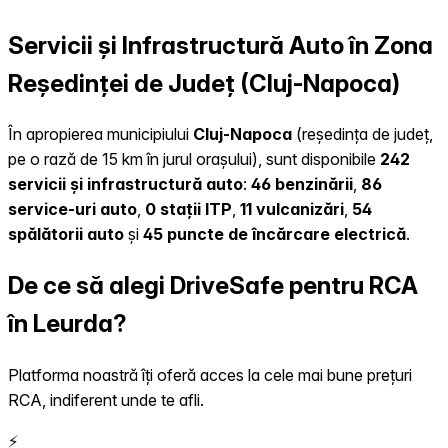
Servicii și Infrastructură Auto în Zona
Reședinței de Județ (Cluj-Napoca)
În apropierea municipiului
Cluj-Napoca
(reședința de județ,
pe o rază de 15 km în jurul orașului), sunt disponibile
242
servicii și infrastructură auto
:
46 benzinării
,
86
service-uri auto
,
0 stații ITP
,
11 vulcanizări
,
54
spălătorii auto
și
45 puncte de încărcare electrică
.
De ce să alegi DriveSafe pentru RCA
în Leurda?
Platforma noastră îți oferă acces la cele mai bune prețuri
RCA, indiferent unde te afli.
⚡