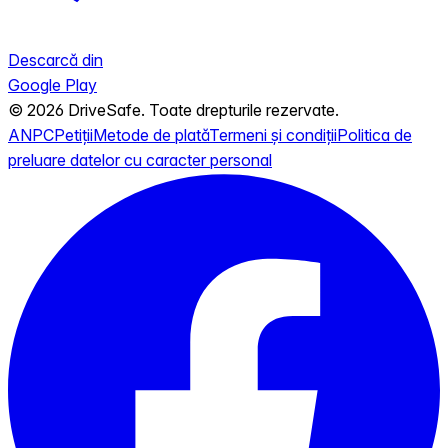
Descarcă din
Google Play
© 2026 DriveSafe. Toate drepturile rezervate.
ANPC
Petiții
Metode de plată
Termeni și condiții
Politica de
preluare datelor cu caracter personal