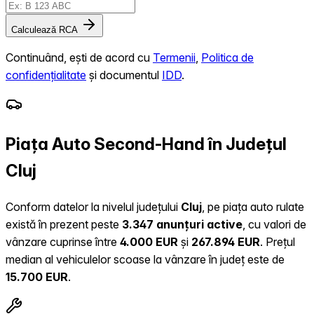
Calculează RCA
Continuând, ești de acord cu
Termenii
,
Politica de
confidențialitate
și documentul
IDD
.
Piața Auto Second-Hand în Județul
Cluj
Conform datelor la nivelul județului
Cluj
, pe piața auto rulate
există în prezent peste
3.347 anunțuri active
, cu valori de
vânzare cuprinse între
4.000 EUR
și
267.894 EUR
.
Prețul
median al vehiculelor scoase la vânzare în județ este de
15.700 EUR
.