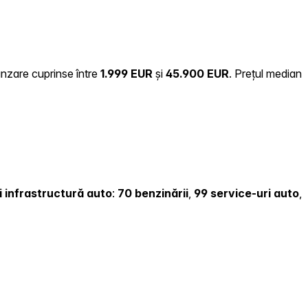
ânzare cuprinse între
1.999 EUR
și
45.900 EUR
.
Prețul median
și infrastructură auto
:
70 benzinării
,
99 service-uri auto
,