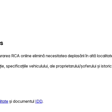
us
urarea RCA online elimină necesitatea deplasării în altă localitat
 specificațiile vehiculului, ale proprietarului/șoferului și istoric
itate
și documentul
IDD
.