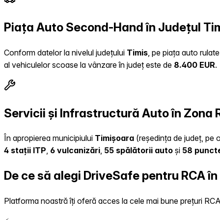
Piața Auto Second-Hand în Județul Ti
Conform datelor la nivelul județului
Timis
, pe piața auto rulat
al vehiculelor scoase la vânzare în județ este de
8.400 EUR
.
Servicii și Infrastructură Auto în Zona
În apropierea municipiului
Timișoara
(reședința de județ, pe o
4 stații ITP
,
6 vulcanizări
,
55 spălătorii auto
și
58 puncte
De ce să alegi DriveSafe pentru RCA în
Platforma noastră îți oferă acces la cele mai bune prețuri RCA, 