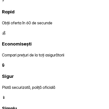
⚡
Rapid
Obții oferta în 60 de secunde
💰
Economisești
Compari prețuri de la toți asigurătorii
🔒
Sigur
Plată securizată, poliță oficială
📱
Simplu