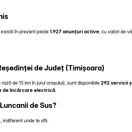
mis
e există în prezent peste
1.927 anunțuri active
, cu valori de v
 Reședinței de Județ (Timișoara)
 rază de 15 km în jurul orașului), sunt disponibile
292 servicii 
 de încărcare electrică
.
 Luncanii de Sus?
indiferent unde te afli.