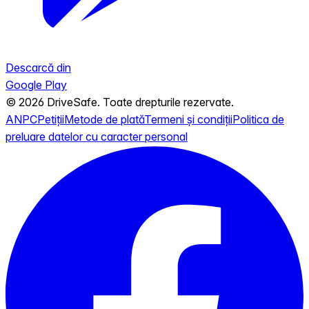
Descarcă din
Google Play
© 2026 DriveSafe. Toate drepturile rezervate.
ANPC
Petiții
Metode de plată
Termeni și condiții
Politica de
preluare datelor cu caracter personal