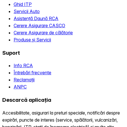
Ghid ITP
Servicii Auto
Asistență Daună RCA
Cerere Asigurare CASCO
Cerere Asigurare de călătorie
Produse și Servicii
Suport
Info RCA
Întrebări frecvente
Reclamații
ANPC
Descarcă aplicația
Accesibilitate, asigurari la preturi speciale, notificări despre
expirări, puncte de interes (service, spălătorii, vulcanizări,
benzinării, ITP, statii de încarcare electrică) și multe alte