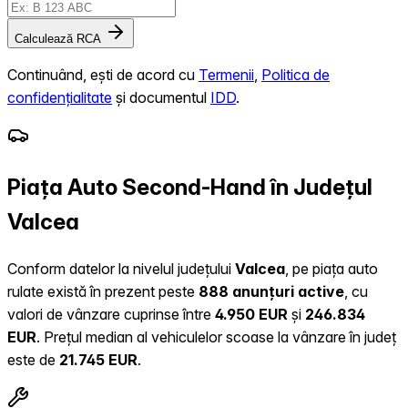
Calculează RCA
Continuând, ești de acord cu
Termenii
,
Politica de
confidențialitate
și documentul
IDD
.
Piața Auto Second-Hand în Județul
Valcea
Conform datelor la nivelul județului
Valcea
, pe piața auto
rulate există în prezent peste
888 anunțuri active
, cu
valori de vânzare cuprinse între
4.950 EUR
și
246.834
EUR
.
Prețul median al vehiculelor scoase la vânzare în județ
este de
21.745 EUR
.