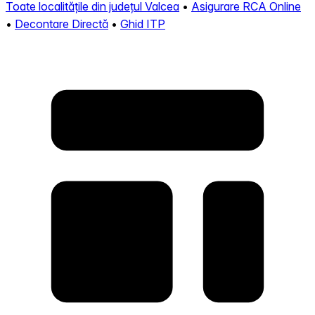
Toate localitățile din județul Valcea
•
Asigurare RCA Online
•
Decontare Directă
•
Ghid ITP