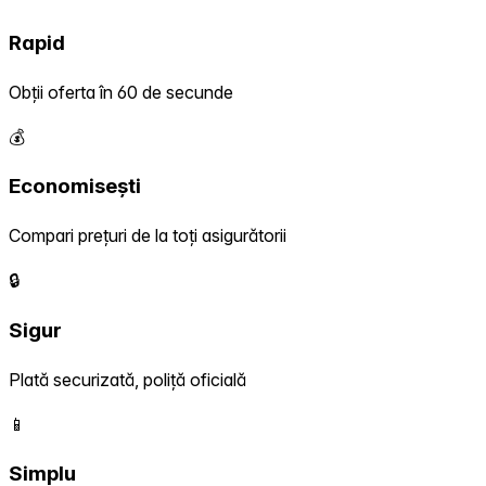
Rapid
Obții oferta în 60 de secunde
💰
Economisești
Compari prețuri de la toți asigurătorii
🔒
Sigur
Plată securizată, poliță oficială
📱
Simplu