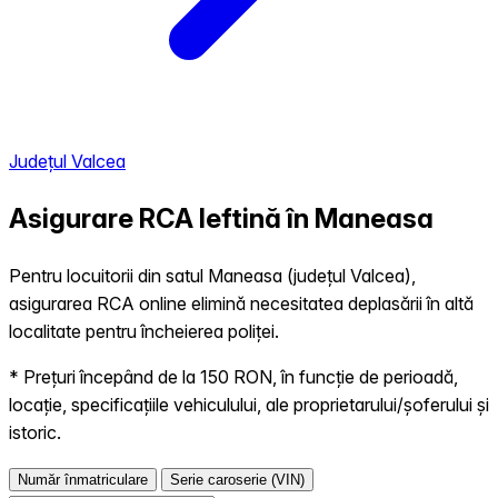
Județul Valcea
Asigurare RCA Ieftină în
Maneasa
Pentru locuitorii din satul Maneasa (județul Valcea),
asigurarea RCA online elimină necesitatea deplasării în altă
localitate pentru încheierea poliței.
* Prețuri începând de la 150 RON, în funcție de perioadă,
locație, specificațiile vehiculului, ale proprietarului/șoferului și
istoric.
Număr înmatriculare
Serie caroserie (VIN)