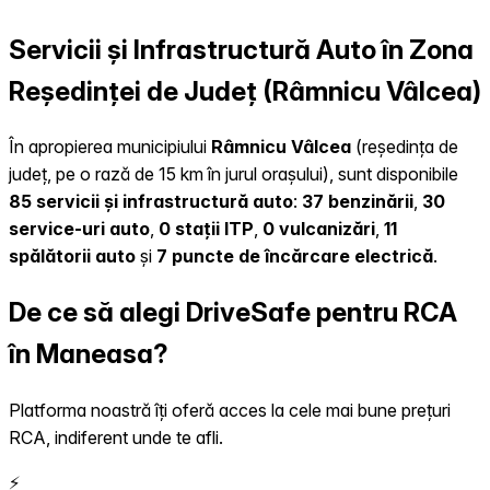
Servicii și Infrastructură Auto în Zona
Reședinței de Județ (Râmnicu Vâlcea)
În apropierea municipiului
Râmnicu Vâlcea
(reședința de
județ, pe o rază de 15 km în jurul orașului), sunt disponibile
85 servicii și infrastructură auto
:
37 benzinării
,
30
service-uri auto
,
0 stații ITP
,
0 vulcanizări
,
11
spălătorii auto
și
7 puncte de încărcare electrică
.
De ce să alegi DriveSafe pentru RCA
în Maneasa?
Platforma noastră îți oferă acces la cele mai bune prețuri
RCA, indiferent unde te afli.
⚡