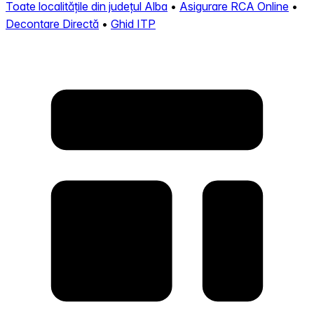
Toate localitățile din județul Alba
•
Asigurare RCA Online
•
Decontare Directă
•
Ghid ITP