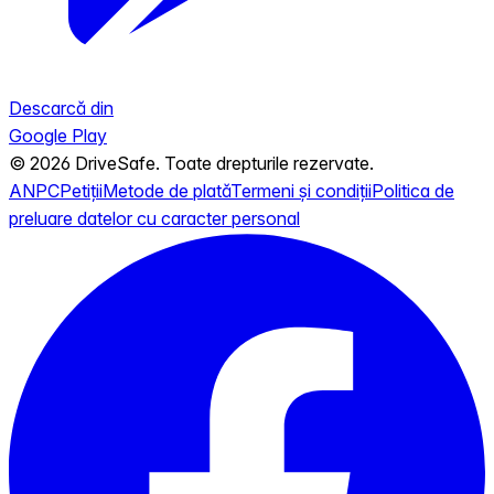
Descarcă din
Google Play
© 2026 DriveSafe. Toate drepturile rezervate.
ANPC
Petiții
Metode de plată
Termeni și condiții
Politica de
preluare datelor cu caracter personal