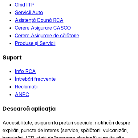
Ghid ITP
Servicii Auto
Asistență Daună RCA
Cerere Asigurare CASCO
Cerere Asigurare de călătorie
Produse și Servicii
Suport
Info RCA
Întrebări frecvente
Reclamații
ANPC
Descarcă aplicația
Accesibilitate, asigurari la preturi speciale, notificări despre
expirări, puncte de interes (service, spălătorii, vulcanizări,
benzinării, ITP, statii de încarcare electrică) și multe alte