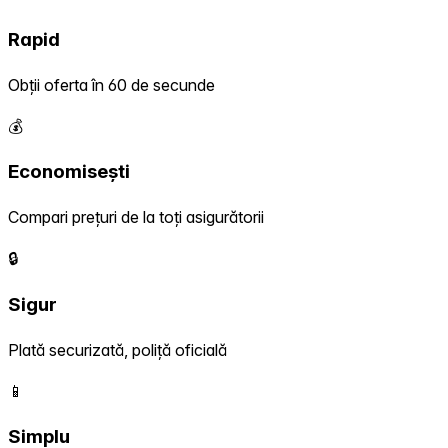
Rapid
Obții oferta în 60 de secunde
💰
Economisești
Compari prețuri de la toți asigurătorii
🔒
Sigur
Plată securizată, poliță oficială
📱
Simplu