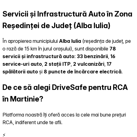
Servicii și Infrastructură Auto în Zona
Reședinței de Județ (Alba Iulia)
În apropierea municipiului
Alba Iulia
(reședința de județ, pe
o rază de 15 km în jurul orașului), sunt disponibile
78
servicii și infrastructură auto
:
33 benzinării
,
16
service-uri auto
,
2 stații ITP
,
2 vulcanizări
,
17
spălătorii auto
și
8 puncte de încărcare electrică
.
De ce să alegi DriveSafe pentru RCA
în Martinie?
Platforma noastră îți oferă acces la cele mai bune prețuri
RCA, indiferent unde te afli.
⚡