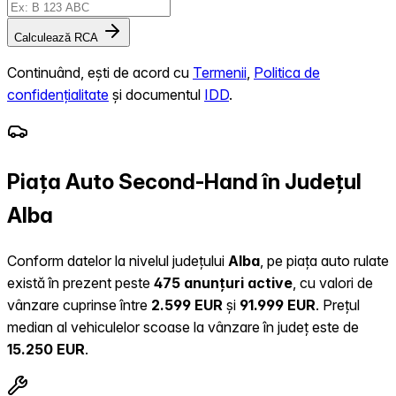
Calculează RCA
Continuând, ești de acord cu
Termenii
,
Politica de
confidențialitate
și documentul
IDD
.
Piața Auto Second-Hand în Județul
Alba
Conform datelor la nivelul județului
Alba
, pe piața auto rulate
există în prezent peste
475 anunțuri active
, cu valori de
vânzare cuprinse între
2.599 EUR
și
91.999 EUR
.
Prețul
median al vehiculelor scoase la vânzare în județ este de
15.250 EUR
.