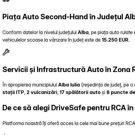
Piața Auto Second-Hand în Județul Al
Conform datelor la nivelul județului
Alba
, pe piața auto rulate
vehiculelor scoase la vânzare în județ este de
15.250 EUR
.
Servicii și Infrastructură Auto în Zona 
În apropierea municipiului
Alba Iulia
(reședința de județ, pe o 
stații ITP
,
2 vulcanizări
,
17 spălătorii auto
și
8 puncte de
De ce să alegi DriveSafe pentru RCA în
Platforma noastră îți oferă acces la cele mai bune prețuri RCA, 