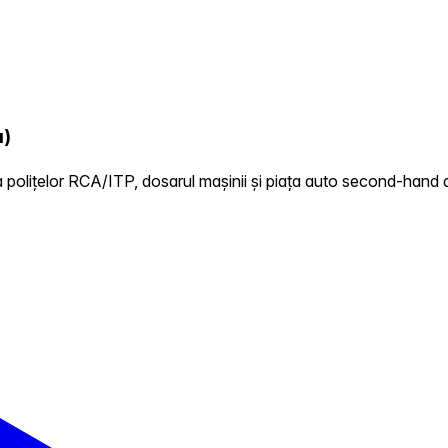
a)
 polițelor RCA/ITP, dosarul mașinii și piața auto second-hand d