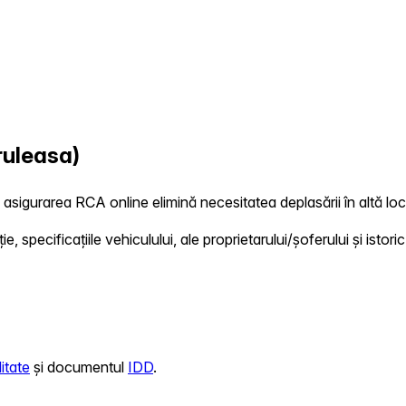
ruleasa)
, asigurarea RCA online elimină necesitatea deplasării în altă loca
 specificațiile vehiculului, ale proprietarului/șoferului și istoric
itate
și documentul
IDD
.