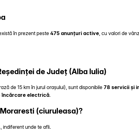
ba
 există în prezent peste
475 anunțuri active
, cu valori de vân
Reședinței de Județ (Alba Iulia)
rază de 15 km în jurul orașului), sunt disponibile
78 servicii și
 încărcare electrică
.
 Moraresti (ciuruleasa)?
indiferent unde te afli.