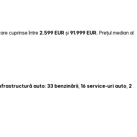
zare cuprinse între
2.599 EUR
și
91.999 EUR
.
Prețul median al
 infrastructură auto
:
33 benzinării
,
16 service-uri auto
,
2