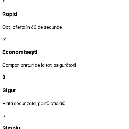
⚡
Rapid
Obții oferta în 60 de secunde
💰
Economisești
Compari prețuri de la toți asigurătorii
🔒
Sigur
Plată securizată, poliță oficială
📱
Simplu