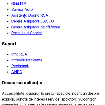
Ghid ITP
Servicii Auto
Asistență Daună RCA
Cerere Asigurare CASCO
Cerere Asigurare de călătorie
Produse și Servicii
Suport
Info RCA
Întrebări frecvente
Reclamații
ANPC
Descarcă aplicația
Accesibilitate, asigurari la preturi speciale, notificări despre
expirări, puncte de interes (service, spălătorii, vulcanizări,
benzinării, ITP, statii de încarcare electrică) și multe alte