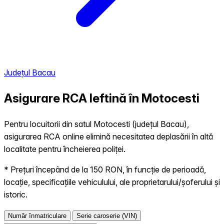
Județul Bacau
Asigurare RCA Ieftină în
Motocesti
Pentru locuitorii din satul Motocesti (județul Bacau),
asigurarea RCA online elimină necesitatea deplasării în altă
localitate pentru încheierea poliței.
* Prețuri începând de la 150 RON, în funcție de perioadă,
locație, specificațiile vehiculului, ale proprietarului/șoferului și
istoric.
Număr înmatriculare
Serie caroserie (VIN)