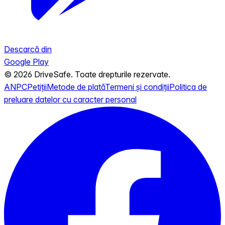
Descarcă din
Google Play
© 2026 DriveSafe. Toate drepturile rezervate.
ANPC
Petiții
Metode de plată
Termeni și condiții
Politica de
preluare datelor cu caracter personal