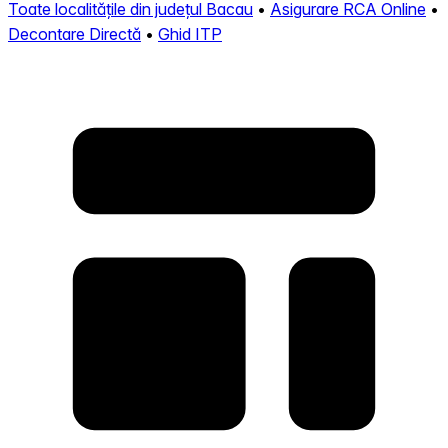
Toate localitățile din județul Bacau
•
Asigurare RCA Online
•
Decontare Directă
•
Ghid ITP