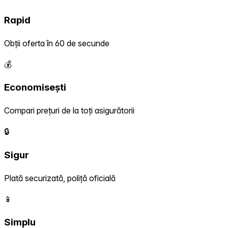
Rapid
Obții oferta în 60 de secunde
💰
Economisești
Compari prețuri de la toți asigurătorii
🔒
Sigur
Plată securizată, poliță oficială
📱
Simplu