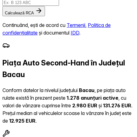
Calculează RCA
Continuând, ești de acord cu
Termenii
,
Politica de
confidențialitate
și documentul
IDD
.
Piața Auto Second-Hand în Județul
Bacau
Conform datelor la nivelul județului
Bacau
, pe piața auto
rulate există în prezent peste
1.278 anunțuri active
, cu
valori de vânzare cuprinse între
2.980 EUR
și
131.276 EUR
.
Prețul median al vehiculelor scoase la vânzare în județ este
de
12.925 EUR
.