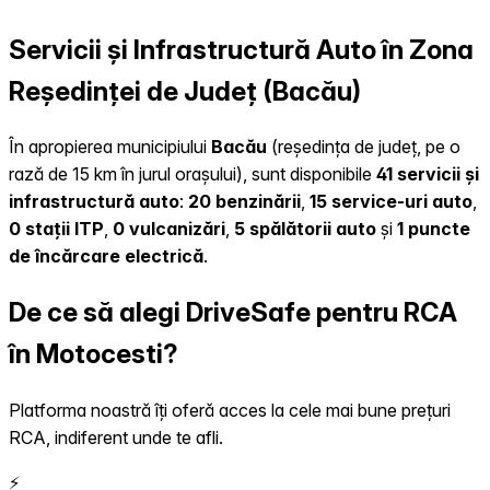
Servicii și Infrastructură Auto în Zona
Reședinței de Județ (Bacău)
În apropierea municipiului
Bacău
(reședința de județ, pe o
rază de 15 km în jurul orașului), sunt disponibile
41 servicii și
infrastructură auto
:
20 benzinării
,
15 service-uri auto
,
0 stații ITP
,
0 vulcanizări
,
5 spălătorii auto
și
1 puncte
de încărcare electrică
.
De ce să alegi DriveSafe pentru RCA
în Motocesti?
Platforma noastră îți oferă acces la cele mai bune prețuri
RCA, indiferent unde te afli.
⚡