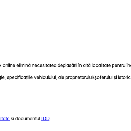
 online elimină necesitatea deplasării în altă localitate pentru în
 specificațiile vehiculului, ale proprietarului/șoferului și istoric
itate
și documentul
IDD
.