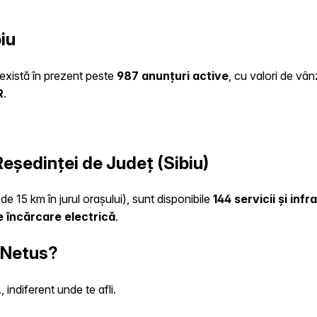
iu
e există în prezent peste
987 anunțuri active
, cu valori de vâ
R
.
Reședinței de Județ (Sibiu)
de 15 km în jurul orașului), sunt disponibile
144 servicii și inf
 încărcare electrică
.
n Netus?
indiferent unde te afli.