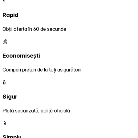
⚡
Rapid
Obții oferta în 60 de secunde
💰
Economisești
Compari prețuri de la toți asigurătorii
🔒
Sigur
Plată securizată, poliță oficială
📱
Simplu