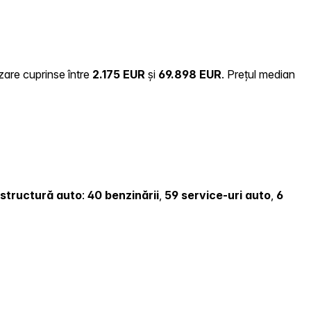
nzare cuprinse între
2.175 EUR
și
69.898 EUR
.
Prețul median
rastructură auto
:
40 benzinării
,
59 service-uri auto
,
6