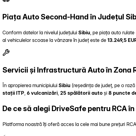
Piața Auto Second-Hand în Județul Sib
Conform datelor la nivelul județului
Sibiu
, pe piața auto rulat
al vehiculelor scoase la vânzare în județ este de
13.249,5 EU
Servicii și Infrastructură Auto în Zona 
În apropierea municipiului
Sibiu
(reședința de județ, pe o rază 
stații ITP
,
6 vulcanizări
,
25 spălătorii auto
și
8 puncte de
De ce să alegi DriveSafe pentru RCA î
Platforma noastră îți oferă acces la cele mai bune prețuri RCA, 