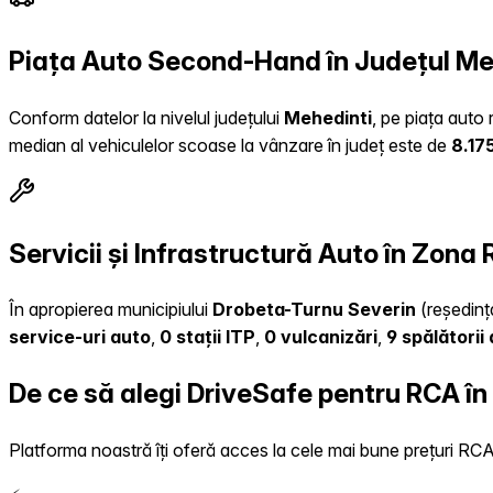
Piața Auto Second-Hand în Județul Me
Conform datelor la nivelul județului
Mehedinti
, pe piața auto 
median al vehiculelor scoase la vânzare în județ este de
8.17
Servicii și Infrastructură Auto în Zona
În apropierea municipiului
Drobeta-Turnu Severin
(reședința
service-uri auto
,
0 stații ITP
,
0 vulcanizări
,
9 spălătorii
De ce să alegi DriveSafe pentru RCA î
Platforma noastră îți oferă acces la cele mai bune prețuri RCA, 