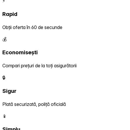
⚡
Rapid
Obții oferta în 60 de secunde
💰
Economisești
Compari prețuri de la toți asigurătorii
🔒
Sigur
Plată securizată, poliță oficială
📱
Simplu