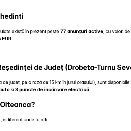
hedinti
rulate există în prezent peste
77 anunțuri active
, cu valori d
5 EUR
.
 Reședinței de Județ (Drobeta-Turnu Sev
 de județ, pe o rază de 15 km în jurul orașului), sunt disponibile
 auto
și
3 puncte de încărcare electrică
.
n Olteanca?
indiferent unde te afli.