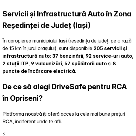
Servicii și Infrastructură Auto în Zona
Reședinței de Județ (Iași)
În apropierea municipiului
Iași
(reședința de județ, pe o rază
de 15 km în jurul orașului), sunt disponibile
205 servicii și
infrastructură auto
:
37 benzinării
,
92 service-uri auto
,
2 stații ITP
,
9 vulcanizări
,
57 spălătorii auto
și
8
puncte de încărcare electrică
.
De ce să alegi DriveSafe pentru RCA
în Opriseni?
Platforma noastră îți oferă acces la cele mai bune prețuri
RCA, indiferent unde te afli.
⚡