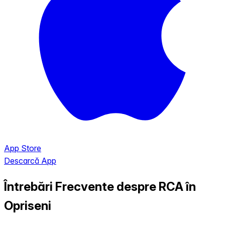
App Store
Descarcă App
Întrebări Frecvente despre RCA în
Opriseni