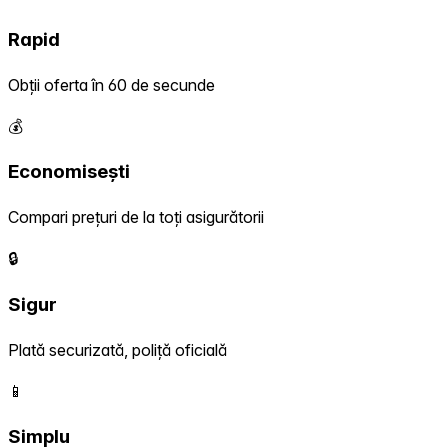
Rapid
Obții oferta în 60 de secunde
💰
Economisești
Compari prețuri de la toți asigurătorii
🔒
Sigur
Plată securizată, poliță oficială
📱
Simplu