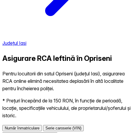
Județul Iasi
Asigurare RCA Ieftină în
Opriseni
Pentru locuitorii din satul Opriseni (județul Iasi), asigurarea
RCA online elimină necesitatea deplasării în altă localitate
pentru încheierea poliței.
* Prețuri începând de la 150 RON, în funcție de perioadă,
locație, specificațiile vehiculului, ale proprietarului/șoferului și
istoric.
Număr înmatriculare
Serie caroserie (VIN)