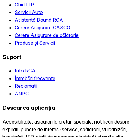
Ghid ITP
Servicii Auto
Asistență Daună RCA
Cerere Asigurare CASCO
Cerere Asigurare de călătorie
Produse și Servicii
Suport
Info RCA
Întrebări frecvente
Reclamații
ANPC
Descarcă aplicația
Accesibilitate, asigurari la preturi speciale, notificări despre
expirări, puncte de interes (service, spălătorii, vulcanizări,
benzinării, ITP, statii de încarcare electrică) și multe alte