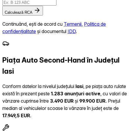
Calculează RCA
Continuând, ești de acord cu
Termenii
,
Politica de
confidențialitate
și documentul
IDD
.
Piața Auto Second-Hand în Județul
Iasi
Conform datelor la nivelul județului
Iasi
, pe piața auto rulate
există în prezent peste
1.283 anunțuri active
, cu valori de
vânzare cuprinse între
3.490 EUR
și
99.900 EUR
.
Prețul
median al vehiculelor scoase la vânzare în județ este de
17.949,5 EUR
.