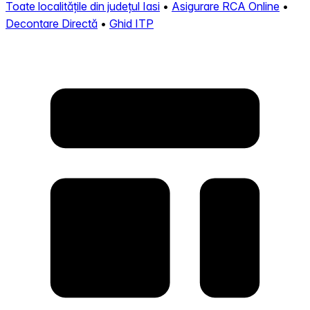
Toate localitățile din județul Iasi
•
Asigurare RCA Online
•
Decontare Directă
•
Ghid ITP