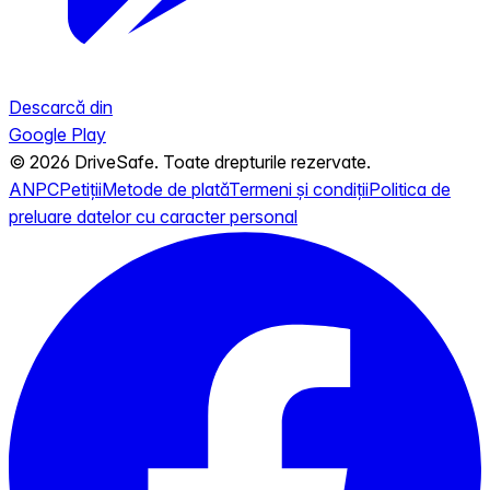
Descarcă din
Google Play
© 2026 DriveSafe. Toate drepturile rezervate.
ANPC
Petiții
Metode de plată
Termeni și condiții
Politica de
preluare datelor cu caracter personal