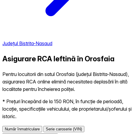
Județul Bistrita-Nasaud
Asigurare RCA Ieftină în
Orosfaia
Pentru locuitorii din satul Orosfaia (județul Bistrita-Nasaud),
asigurarea RCA online elimină necesitatea deplasării în altă
localitate pentru încheierea poliței.
* Prețuri începând de la 150 RON, în funcție de perioadă,
locație, specificațiile vehiculului, ale proprietarului/șoferului și
istoric.
Număr înmatriculare
Serie caroserie (VIN)