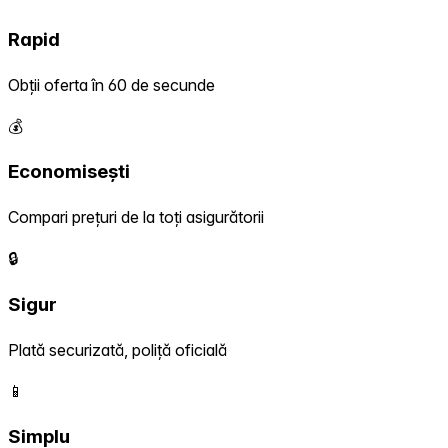
Rapid
Obții oferta în 60 de secunde
💰
Economisești
Compari prețuri de la toți asigurătorii
🔒
Sigur
Plată securizată, poliță oficială
📱
Simplu