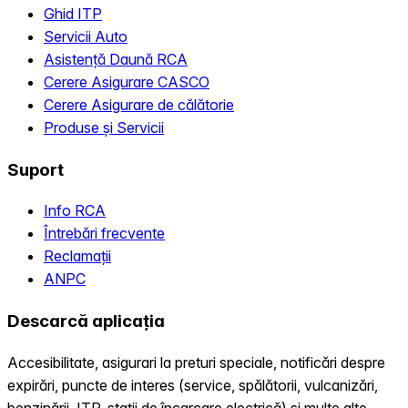
Ghid ITP
Servicii Auto
Asistență Daună RCA
Cerere Asigurare CASCO
Cerere Asigurare de călătorie
Produse și Servicii
Suport
Info RCA
Întrebări frecvente
Reclamații
ANPC
Descarcă aplicația
Accesibilitate, asigurari la preturi speciale, notificări despre
expirări, puncte de interes (service, spălătorii, vulcanizări,
benzinării, ITP, statii de încarcare electrică) și multe alte