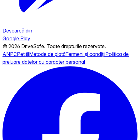
Descarcă din
Google Play
© 2026 DriveSafe. Toate drepturile rezervate.
ANPC
Petiții
Metode de plată
Termeni și condiții
Politica de
preluare datelor cu caracter personal