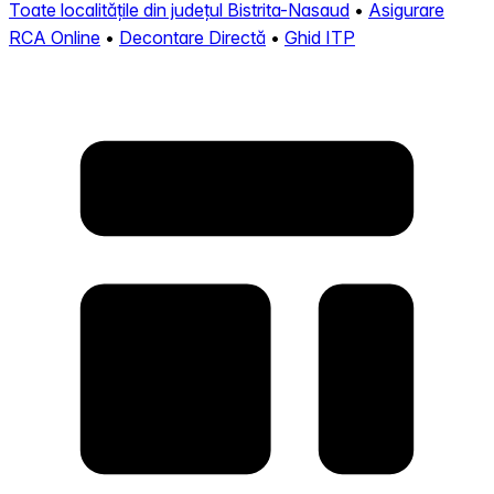
Toate localitățile din județul Bistrita-Nasaud
•
Asigurare
RCA Online
•
Decontare Directă
•
Ghid ITP