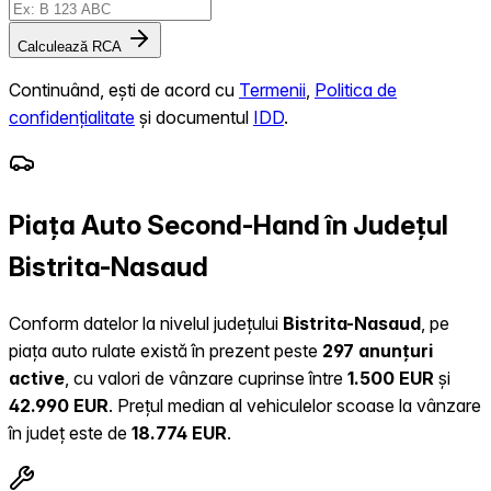
Calculează RCA
Continuând, ești de acord cu
Termenii
,
Politica de
confidențialitate
și documentul
IDD
.
Piața Auto Second-Hand în Județul
Bistrita-Nasaud
Conform datelor la nivelul județului
Bistrita-Nasaud
, pe
piața auto rulate există în prezent peste
297 anunțuri
active
, cu valori de vânzare cuprinse între
1.500 EUR
și
42.990 EUR
.
Prețul median al vehiculelor scoase la vânzare
în județ este de
18.774 EUR
.