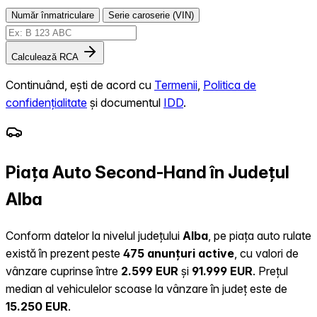
Număr înmatriculare
Serie caroserie (VIN)
Calculează RCA
Continuând, ești de acord cu
Termenii
,
Politica de
confidențialitate
și documentul
IDD
.
Piața Auto Second-Hand în Județul
Alba
Conform datelor la nivelul județului
Alba
, pe piața auto rulate
există în prezent peste
475 anunțuri active
, cu valori de
vânzare cuprinse între
2.599 EUR
și
91.999 EUR
.
Prețul
median al vehiculelor scoase la vânzare în județ este de
15.250 EUR
.