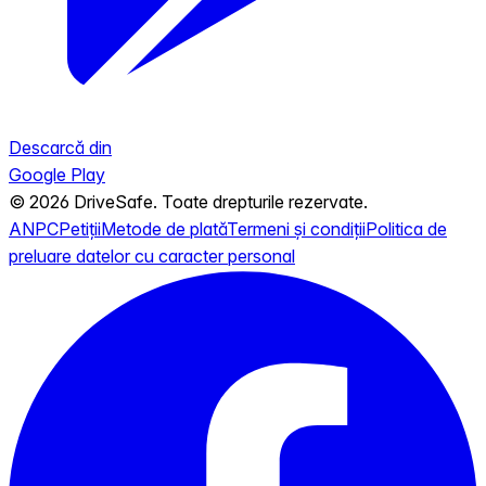
Descarcă din
Google Play
© 2026 DriveSafe. Toate drepturile rezervate.
ANPC
Petiții
Metode de plată
Termeni și condiții
Politica de
preluare datelor cu caracter personal