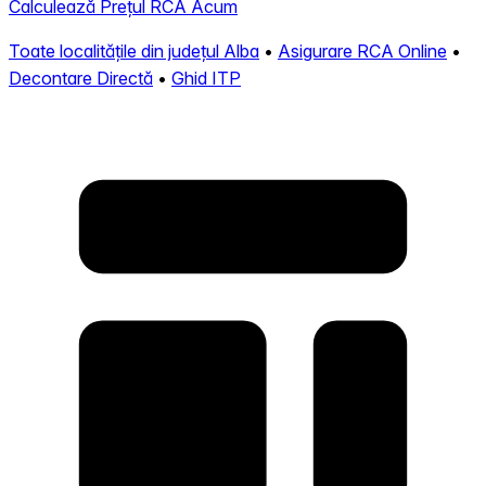
Calculează Prețul RCA Acum
Toate localitățile din județul Alba
•
Asigurare RCA Online
•
Decontare Directă
•
Ghid ITP