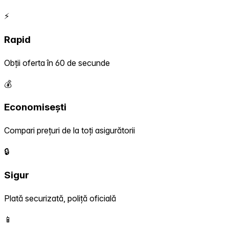
⚡
Rapid
Obții oferta în 60 de secunde
💰
Economisești
Compari prețuri de la toți asigurătorii
🔒
Sigur
Plată securizată, poliță oficială
📱