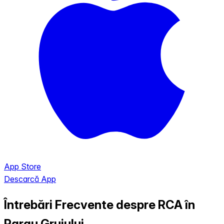
App Store
Descarcă App
Întrebări Frecvente despre RCA în
Parau Gruiului