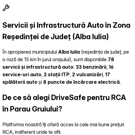
Servicii și Infrastructură Auto în Zona
Reședinței de Județ (Alba Iulia)
În apropierea municipiului
Alba Iulia
(reședința de județ, pe
o rază de 15 km în jurul orașului), sunt disponibile
78
servicii și infrastructură auto
:
33 benzinării
,
16
service-uri auto
,
2 stații ITP
,
2 vulcanizări
,
17
spălătorii auto
și
8 puncte de încărcare electrică
.
De ce să alegi DriveSafe pentru RCA
în Parau Gruiului?
Platforma noastră îți oferă acces la cele mai bune prețuri
RCA, indiferent unde te afli.