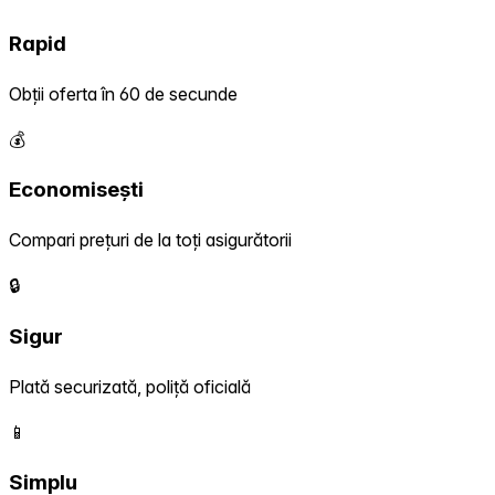
Rapid
Obții oferta în 60 de secunde
💰
Economisești
Compari prețuri de la toți asigurătorii
🔒
Sigur
Plată securizată, poliță oficială
📱
Simplu