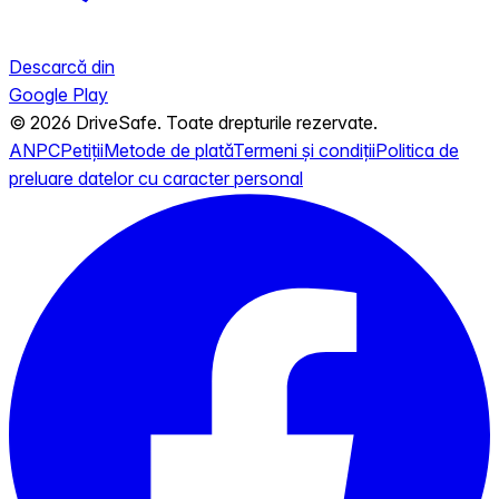
Descarcă din
Google Play
© 2026 DriveSafe. Toate drepturile rezervate.
ANPC
Petiții
Metode de plată
Termeni și condiții
Politica de
preluare datelor cu caracter personal