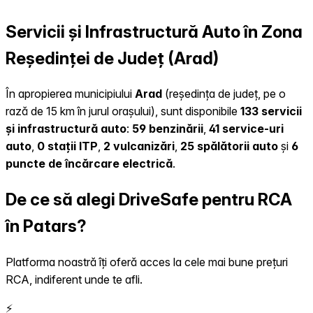
Servicii și Infrastructură Auto în Zona
Reședinței de Județ (Arad)
În apropierea municipiului
Arad
(reședința de județ, pe o
rază de 15 km în jurul orașului), sunt disponibile
133 servicii
și infrastructură auto
:
59 benzinării
,
41 service-uri
auto
,
0 stații ITP
,
2 vulcanizări
,
25 spălătorii auto
și
6
puncte de încărcare electrică
.
De ce să alegi DriveSafe pentru RCA
în Patars?
Platforma noastră îți oferă acces la cele mai bune prețuri
RCA, indiferent unde te afli.
⚡