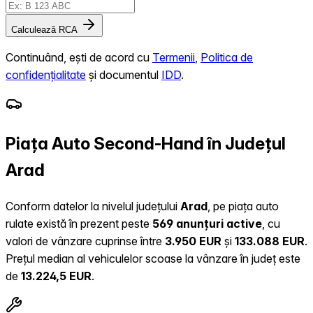
Calculează RCA
Continuând, ești de acord cu
Termenii
,
Politica de
confidențialitate
și documentul
IDD
.
Piața Auto Second-Hand în Județul
Arad
Conform datelor la nivelul județului
Arad
, pe piața auto
rulate există în prezent peste
569 anunțuri active
, cu
valori de vânzare cuprinse între
3.950 EUR
și
133.088 EUR
.
Prețul median al vehiculelor scoase la vânzare în județ este
de
13.224,5 EUR
.