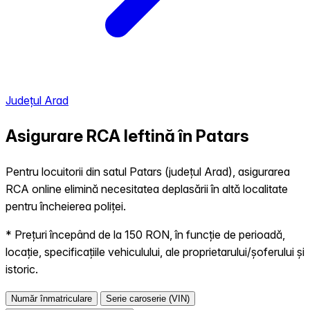
Județul Arad
Asigurare RCA Ieftină în
Patars
Pentru locuitorii din satul Patars (județul Arad), asigurarea
RCA online elimină necesitatea deplasării în altă localitate
pentru încheierea poliței.
* Prețuri începând de la 150 RON, în funcție de perioadă,
locație, specificațiile vehiculului, ale proprietarului/șoferului și
istoric.
Număr înmatriculare
Serie caroserie (VIN)