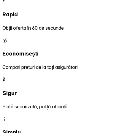
⚡
Rapid
Obții oferta în 60 de secunde
💰
Economisești
Compari prețuri de la toți asigurătorii
🔒
Sigur
Plată securizată, poliță oficială
📱
Simplu