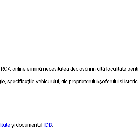
RCA online elimină necesitatea deplasării în altă localitate pentr
 specificațiile vehiculului, ale proprietarului/șoferului și istoric
itate
și documentul
IDD
.