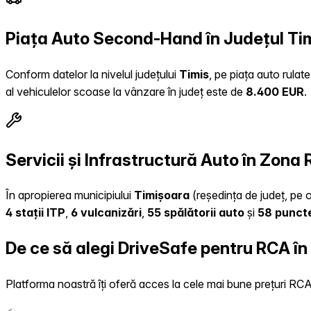
Piața Auto Second-Hand în Județul Ti
Conform datelor la nivelul județului
Timis
, pe piața auto rulat
al vehiculelor scoase la vânzare în județ este de
8.400 EUR
.
Servicii și Infrastructură Auto în Zona
În apropierea municipiului
Timișoara
(reședința de județ, pe o
4 stații ITP
,
6 vulcanizări
,
55 spălătorii auto
și
58 puncte
De ce să alegi DriveSafe pentru RCA î
Platforma noastră îți oferă acces la cele mai bune prețuri RCA, 