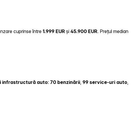
ânzare cuprinse între
1.999 EUR
și
45.900 EUR
.
Prețul median
și infrastructură auto
:
70 benzinării
,
99 service-uri auto
,