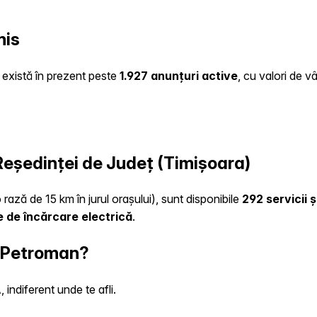
mis
e există în prezent peste
1.927 anunțuri active
, cu valori de v
 Reședinței de Județ (Timișoara)
 rază de 15 km în jurul orașului), sunt disponibile
292 servicii 
 de încărcare electrică
.
n Petroman?
indiferent unde te afli.