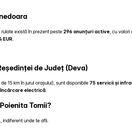
unedoara
o rulate există în prezent peste
296 anunțuri active
, cu valor
4 EUR
.
 Reședinței de Județ (Deva)
de 15 km în jurul orașului), sunt disponibile
75 servicii și inf
încărcare electrică
.
 Poienita Tomii?
indiferent unde te afli.