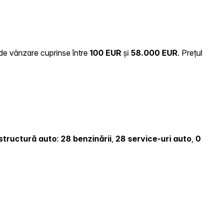
i de vânzare cuprinse între
100 EUR
și
58.000 EUR
.
Prețul
rastructură auto
:
28 benzinării
,
28 service-uri auto
,
0