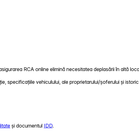
asigurarea RCA online elimină necesitatea deplasării în altă local
 specificațiile vehiculului, ale proprietarului/șoferului și istoric
itate
și documentul
IDD
.