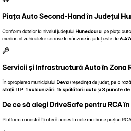
Piața Auto Second-Hand în Județul H
Conform datelor la nivelul județului
Hunedoara
, pe piața aut
median al vehiculelor scoase la vânzare în județ este de
6.47
Servicii și Infrastructură Auto în Zona
În apropierea municipiului
Deva
(reședința de județ, pe o rază 
stații ITP
,
1 vulcanizări
,
15 spălătorii auto
și
3 puncte de 
De ce să alegi DriveSafe pentru RCA în
Platforma noastră îți oferă acces la cele mai bune prețuri RCA, 