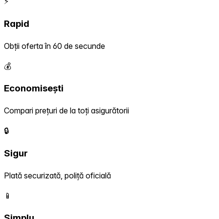
⚡
Rapid
Obții oferta în 60 de secunde
💰
Economisești
Compari prețuri de la toți asigurătorii
🔒
Sigur
Plată securizată, poliță oficială
📱
Simplu