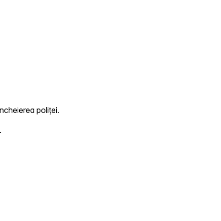
ncheierea poliței.
.