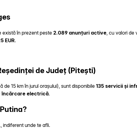
ges
te există în prezent peste
2.089 anunțuri active
, cu valori de
25 EUR
.
Reședinței de Județ (Pitești)
ă de 15 km în jurul orașului), sunt disponibile
135 servicii și i
 încărcare electrică
.
 Putina?
indiferent unde te afli.