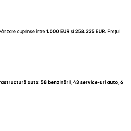
 vânzare cuprinse între
1.000 EUR
și
258.335 EUR
.
Prețul
nfrastructură auto
:
58 benzinării
,
43 service-uri auto
,
6