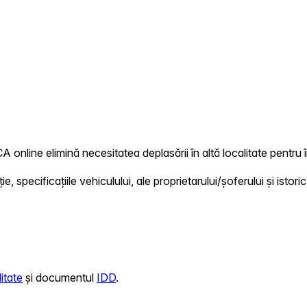
A online elimină necesitatea deplasării în altă localitate pentru î
 specificațiile vehiculului, ale proprietarului/șoferului și istoric
itate
și documentul
IDD
.