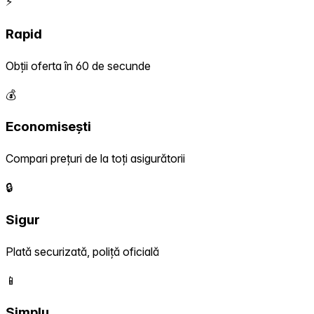
⚡
Rapid
Obții oferta în 60 de secunde
💰
Economisești
Compari prețuri de la toți asigurătorii
🔒
Sigur
Plată securizată, poliță oficială
📱
Simplu