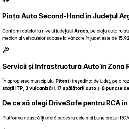
Piața Auto Second-Hand în Județul Ar
Conform datelor la nivelul județului
Arges
, pe piața auto rula
median al vehiculelor scoase la vânzare în județ este de
15.9
Servicii și Infrastructură Auto în Zona 
În apropierea municipiului
Pitești
(reședința de județ, pe o raz
stații ITP
,
3 vulcanizări
,
17 spălătorii auto
și
8 puncte de
De ce să alegi DriveSafe pentru RCA în
Platforma noastră îți oferă acces la cele mai bune prețuri RCA, 