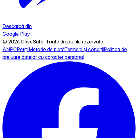
Descarcă din
Google Play
© 2026 DriveSafe. Toate drepturile rezervate.
ANPC
Petiții
Metode de plată
Termeni și condiții
Politica de
preluare datelor cu caracter personal