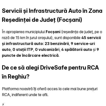
Servicii și Infrastructură Auto în Zona
Reședinței de Județ (Focșani)
În apropierea municipiului
Focșani
(reședința de județ, pe o
rază de 15 km în jurul orașului), sunt disponibile
45 servicii
și infrastructură auto
:
23 benzinării
,
9 service-uri
auto
,
0 stații ITP
,
0 vulcanizări
,
4 spălătorii auto
și
9
puncte de încărcare electrică
.
De ce să alegi DriveSafe pentru RCA
în Reghiu?
Platforma noastră îți oferă acces la cele mai bune prețuri
RCA, indiferent unde te afli.
⚡