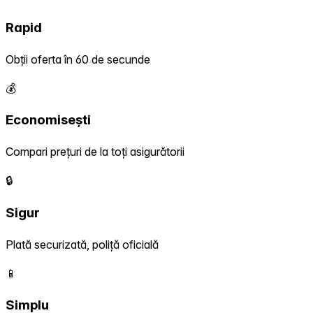
Rapid
Obții oferta în 60 de secunde
💰
Economisești
Compari prețuri de la toți asigurătorii
🔒
Sigur
Plată securizată, poliță oficială
📱
Simplu