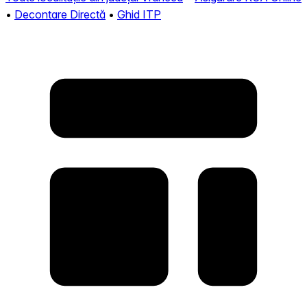
•
Decontare Directă
•
Ghid ITP