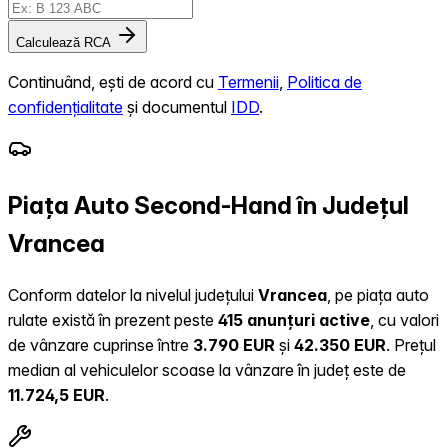
Calculează RCA
Continuând, ești de acord cu
Termenii
,
Politica de
confidențialitate
și documentul
IDD
.
Piața Auto Second-Hand în Județul
Vrancea
Conform datelor la nivelul județului
Vrancea
, pe piața auto
rulate există în prezent peste
415 anunțuri active
, cu valori
de vânzare cuprinse între
3.790 EUR
și
42.350 EUR
.
Prețul
median al vehiculelor scoase la vânzare în județ este de
11.724,5 EUR
.