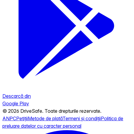
Descarcă din
Google Play
© 2026 DriveSafe. Toate drepturile rezervate.
ANPC
Petiții
Metode de plată
Termeni și condiții
Politica de
preluare datelor cu caracter personal