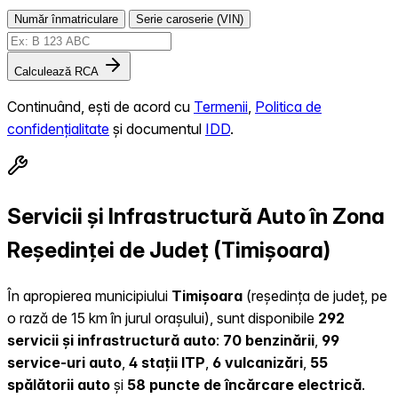
Număr înmatriculare
Serie caroserie (VIN)
Calculează RCA
Continuând, ești de acord cu
Termenii
,
Politica de
confidențialitate
și documentul
IDD
.
Servicii și Infrastructură Auto în Zona
Reședinței de Județ (Timișoara)
În apropierea municipiului
Timișoara
(reședința de județ, pe
o rază de 15 km în jurul orașului), sunt disponibile
292
servicii și infrastructură auto
:
70 benzinării
,
99
service-uri auto
,
4 stații ITP
,
6 vulcanizări
,
55
spălătorii auto
și
58 puncte de încărcare electrică
.