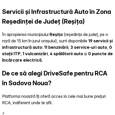
Servicii și Infrastructură Auto în Zona
Reședinței de Județ (Reșița)
În apropierea municipiului
Reșița
(reședința de județ, pe o
rază de 15 km în jurul orașului), sunt disponibile
19 servicii și
infrastructură auto
:
11 benzinării
,
3 service-uri auto
,
0
stații ITP
,
1 vulcanizări
,
4 spălătorii auto
și
0 puncte de
încărcare electrică
.
De ce să alegi DriveSafe pentru RCA
în Sadova Noua?
Platforma noastră îți oferă acces la cele mai bune prețuri
RCA, indiferent unde te afli.
⚡