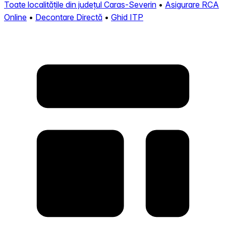
Toate localitățile din județul Caras-Severin
•
Asigurare RCA
Online
•
Decontare Directă
•
Ghid ITP