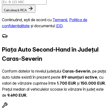
Calculează RCA
Continuând, ești de acord cu
Termenii
,
Politica de
confidențialitate
și documentul
IDD
.
Piața Auto Second-Hand în Județul
Caras-Severin
Conform datelor la nivelul județului
Caras-Severin
, pe piața
auto rulate există în prezent peste
89 anunțuri active
, cu
valori de vânzare cuprinse între
1.700 EUR
și
150.000 EUR
.
Prețul median al vehiculelor scoase la vânzare în județ este
de
9.490 EUR
.