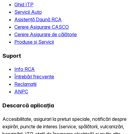
Ghid ITP
Servicii Auto
Asistență Daună RCA
Cerere Asigurare CASCO
Cerere Asigurare de călătorie
Produse și Servicii
Suport
Info RCA
Întrebări frecvente
Reclamații
ANPC
Descarcă aplicația
Accesibilitate, asigurari la preturi speciale, notificări despre
expirări, puncte de interes (service, spălătorii, vulcanizări,
benzinării, ITP, statii de încarcare electrică) și multe alte