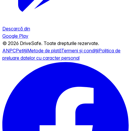
Descarcă din
Google Play
© 2026 DriveSafe. Toate drepturile rezervate.
ANPC
Petiții
Metode de plată
Termeni și condiții
Politica de
preluare datelor cu caracter personal