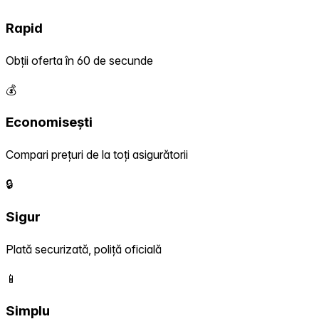
Rapid
Obții oferta în 60 de secunde
💰
Economisești
Compari prețuri de la toți asigurătorii
🔒
Sigur
Plată securizată, poliță oficială
📱
Simplu