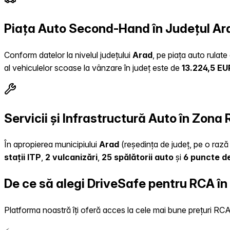
Piața Auto Second-Hand în Județul Ar
Conform datelor la nivelul județului
Arad
, pe piața auto rulat
al vehiculelor scoase la vânzare în județ este de
13.224,5 EU
Servicii și Infrastructură Auto în Zona
În apropierea municipiului
Arad
(reședința de județ, pe o rază 
stații ITP
,
2 vulcanizări
,
25 spălătorii auto
și
6 puncte de
De ce să alegi DriveSafe pentru RCA î
Platforma noastră îți oferă acces la cele mai bune prețuri RCA, 