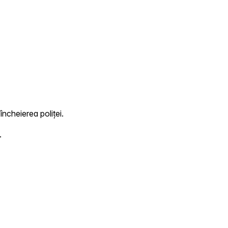
încheierea poliței.
.