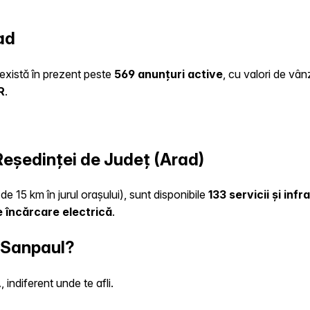
ad
e există în prezent peste
569 anunțuri active
, cu valori de vân
R
.
 Reședinței de Județ (Arad)
de 15 km în jurul orașului), sunt disponibile
133 servicii și inf
 încărcare electrică
.
n Sanpaul?
indiferent unde te afli.