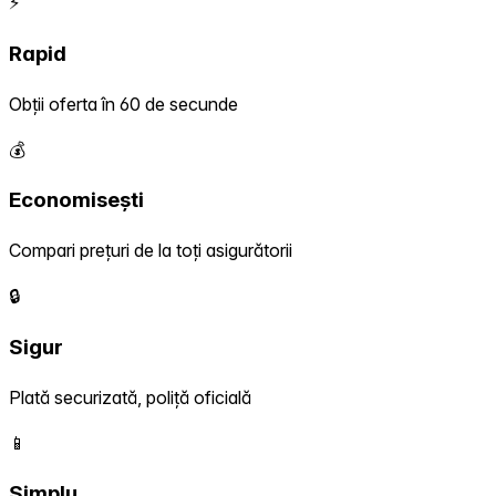
⚡
Rapid
Obții oferta în 60 de secunde
💰
Economisești
Compari prețuri de la toți asigurătorii
🔒
Sigur
Plată securizată, poliță oficială
📱
Simplu