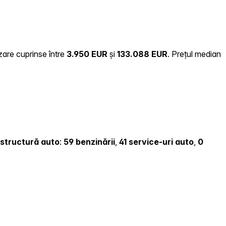
zare cuprinse între
3.950 EUR
și
133.088 EUR
.
Prețul median
rastructură auto
:
59 benzinării
,
41 service-uri auto
,
0