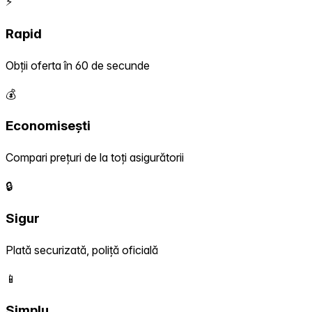
⚡
Rapid
Obții oferta în 60 de secunde
💰
Economisești
Compari prețuri de la toți asigurătorii
🔒
Sigur
Plată securizată, poliță oficială
📱
Simplu