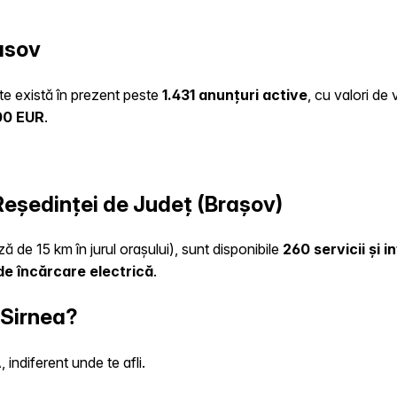
asov
ate există în prezent peste
1.431 anunțuri active
, cu valori de
00 EUR
.
 Reședinței de Județ (Brașov)
ă de 15 km în jurul orașului), sunt disponibile
260 servicii și 
e încărcare electrică
.
 Sirnea?
indiferent unde te afli.