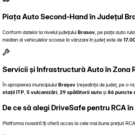
Piața Auto Second-Hand în Județul Br
Conform datelor la nivelul județului
Brasov
, pe piața auto rul
median al vehiculelor scoase la vânzare în județ este de
17.0
Servicii și Infrastructură Auto în Zona
În apropierea municipiului
Brașov
(reședința de județ, pe o raz
stații ITP
,
5 vulcanizări
,
29 spălătorii auto
și
86 puncte d
De ce să alegi DriveSafe pentru RCA în
Platforma noastră îți oferă acces la cele mai bune prețuri RCA, 