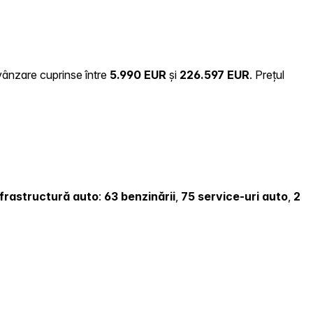
 vânzare cuprinse între
5.990 EUR
și
226.597 EUR
.
Prețul
infrastructură auto
:
63 benzinării
,
75 service-uri auto
,
2