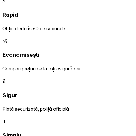
⚡
Rapid
Obții oferta în 60 de secunde
💰
Economisești
Compari prețuri de la toți asigurătorii
🔒
Sigur
Plată securizată, poliță oficială
📱
Simplu