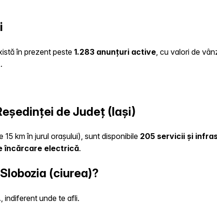
i
există în prezent peste
1.283 anunțuri active
, cu valori de vân
R
.
Reședinței de Județ (Iași)
 15 km în jurul orașului), sunt disponibile
205 servicii și infr
 încărcare electrică
.
 Slobozia (ciurea)?
indiferent unde te afli.