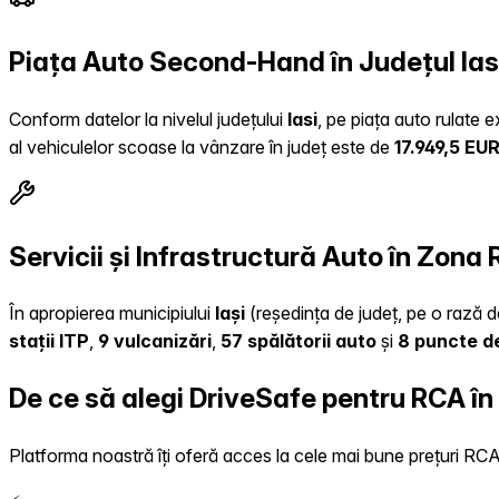
Piața Auto Second-Hand în Județul Ias
Conform datelor la nivelul județului
Iasi
, pe piața auto rulate 
al vehiculelor scoase la vânzare în județ este de
17.949,5 EU
Servicii și Infrastructură Auto în Zona 
În apropierea municipiului
Iași
(reședința de județ, pe o rază de
stații ITP
,
9 vulcanizări
,
57 spălătorii auto
și
8 puncte de
De ce să alegi DriveSafe pentru RCA în
Platforma noastră îți oferă acces la cele mai bune prețuri RCA, 