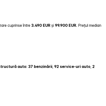
zare cuprinse între
3.490 EUR
și
99.900 EUR
.
Prețul median
astructură auto
:
37 benzinării
,
92 service-uri auto
,
2