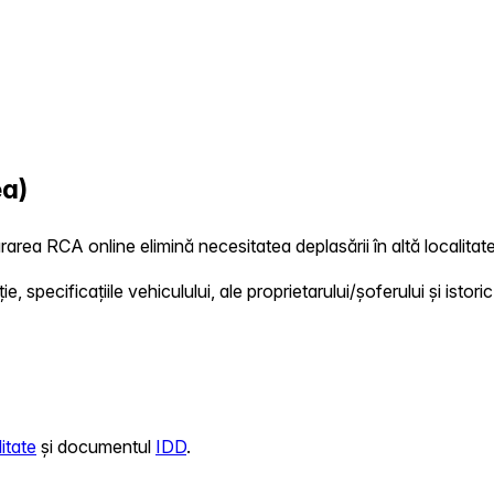
ea)
gurarea RCA online elimină necesitatea deplasării în altă localitate
 specificațiile vehiculului, ale proprietarului/șoferului și istoric
itate
și documentul
IDD
.