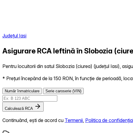
Județul Iasi
Asigurare RCA Ieftină în
Slobozia (ciur
Pentru locuitorii din satul Slobozia (ciurea) (județul Iasi), asi
* Prețuri începând de la 150 RON, în funcție de perioadă, locație,
Număr înmatriculare
Serie caroserie (VIN)
Calculează RCA
Continuând, ești de acord cu
Termenii
,
Politica de confidențial